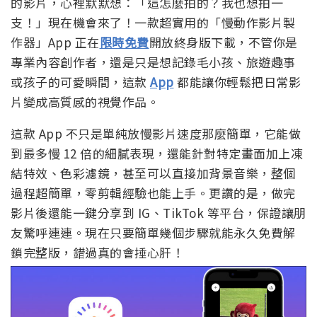
的影片，心裡默默想：「這怎麼拍的？我也想拍一
支！」現在機會來了！一款超實用的「慢動作影片製
作器」App 正在
限時免費
開放終身版下載，不管你是
專業內容創作者，還是只是想記錄毛小孩、旅遊趣事
或孩子的可愛瞬間，這款
App
都能讓你輕鬆把日常影
片變成高質感的視覺作品。
這款 App 不只是單純放慢影片速度那麼簡單，它能做
到最多慢 12 倍的細膩表現，還能針對特定畫面加上凍
結特效、色彩濾鏡，甚至可以直接加背景音樂，整個
過程超簡單，零剪輯經驗也能上手。更讚的是，做完
影片後還能一鍵分享到 IG、TikTok 等平台，保證讓朋
友驚呼連連。現在只要簡單幾個步驟就能永久免費解
鎖完整版，錯過真的會捶心肝！