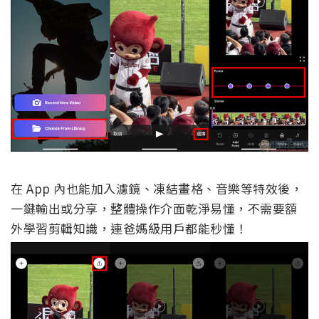
在 App 內也能加入濾鏡、凍結畫格、音樂等特效後，
一鍵輸出或分享，整體操作介面乾淨易懂，不需要額
外學習剪輯知識，連爸媽級用戶都能秒懂！