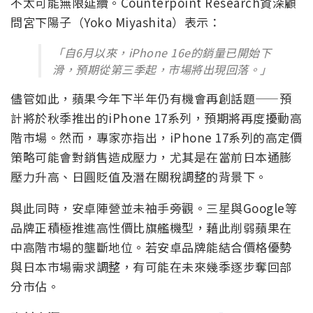
不太可能無限延續。Counterpoint Research資深顧
問宮下陽子（Yoko Miyashita）表示：
「自6月以來，iPhone 16e的銷量已開始下
滑，預期從第三季起，市場將出現回落。」
儘管如此，蘋果今年下半年仍有機會再創話題——預
計將於秋季推出的iPhone 17系列，預期將再度擾動高
階市場。然而，專家亦指出，iPhone 17系列的高定價
策略可能會對銷售造成壓力，尤其是在當前日本通膨
壓力升高、日圓貶值及潛在關稅調整的背景下。
與此同時，安卓陣營並未袖手旁觀。三星與Google等
品牌正積極推進高性價比旗艦機型，藉此削弱蘋果在
中高階市場的壟斷地位。若安卓品牌能結合價格優勢
與日本市場需求調整，有可能在未來幾季逐步奪回部
分市佔。