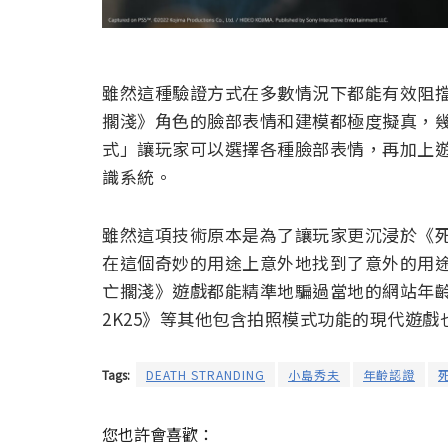
雖然這種驗證方式在多數情況下都能有效阻
擱淺》角色的臉部表情和建模都極度擬真，
式」讓玩家可以選擇各種臉部表情，再加上
識系統。
雖然這項技術原本是為了讓玩家更沉浸於《死
在這個奇妙的用途上意外地找到了意外的用
亡擱淺》遊戲都能精準地騙過當地的網站年齡
2K25》等其他包含拍照模式功能的現代遊
Tags:
DEATH STRANDING
小島秀夫
年齡認證
您也許會喜歡：