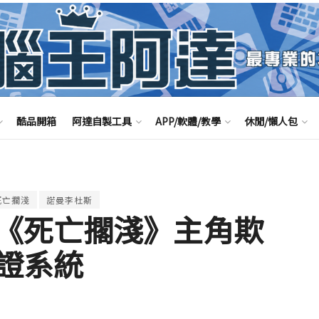
酷品開箱
阿達自製工具
APP/軟體/教學
休閒/懶人包
死亡擱淺
諾曼李杜斯
《死亡擱淺》主角欺
證系統