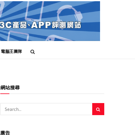
電腦王團隊
網站搜尋
廣告