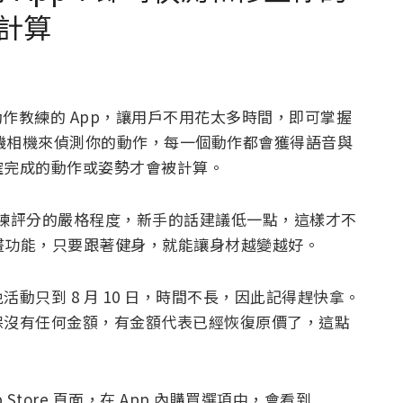
計算
一款內建 AI 動作教練的 App，讓用戶不用花太多時間，即可掌握
手機相機來偵測你的動作，每一個動作都會獲得語音與
確完成的動作或姿勢才會被計算。
 教練評分的嚴格程度，新手的話建議低一點，這樣才不
計畫功能，只要跟著健身，就能讓身材越變越好。
動只到 8 月 10 日，時間不長，因此記得趕快拿。
保沒有任何金額，有金額代表已經恢復原價了，這點
 的 App Store 頁面，在 App 內購買選項中，會看到