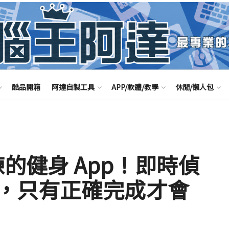
酷品開箱
阿達自製工具
APP/軟體/教學
休閒/懶人包
I 教練的健身 App！即時偵
，只有正確完成才會