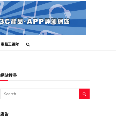
電腦王團隊
網站搜尋
廣告