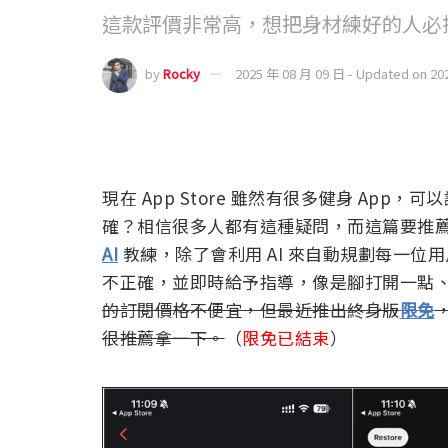
這款評價非常高，想把身材練好的人必
by
Rocky
2025 年 08 月 09 日 - Updated on 20
現在 App Store 雖然有很多健身 Ap
確？相信很多人都有這種疑問，而這篇要推薦的 AI Fi
AI
教練，除了會利用 AI 來自動規劃每一位
不正確，並即時給予指導，像是腳打開一點、蹲低
的訂閱價格不便宜，但最近推出終身版
限免
很推薦拿一下。
（
限免已結束
）