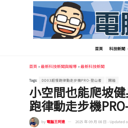
首頁
科技新聞
首頁
»
最新科技新聞與報導
»
最新科技新聞
Tags:
DD03超慢跑律動走步機PRO-登山者
開箱
小空間也能爬坡健身
跑律動走步機PRO
by
電腦王阿達
2025 年 09 月 08 日 - Updated 