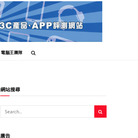
電腦王團隊
網站搜尋
廣告