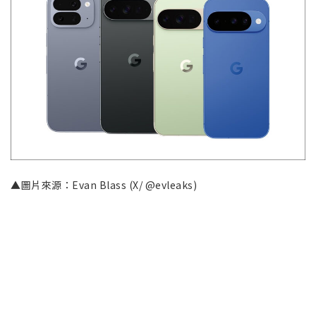
▲圖片來源：Evan Blass (X/ @evleaks)