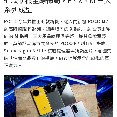
七款新機全線佈局，F、X、M 三大
系列成型
POCO 今年共推出七款新機，從入門新機
POCO M7
到高階旗艦
F 系列
、娛樂取向的
X 系列
，到性價比導
向的
M 系列
，三大產品線逐漸完整。最具象徵意義
的，莫過於品牌首次發表的
POCO F7 Ultra
，搭載
Snapdragon 8 Elite 旗艦處理器與獨顯晶片，意圖突
破「性價比品牌」的標籤，向市場展示全能旗艦的真
正實力。