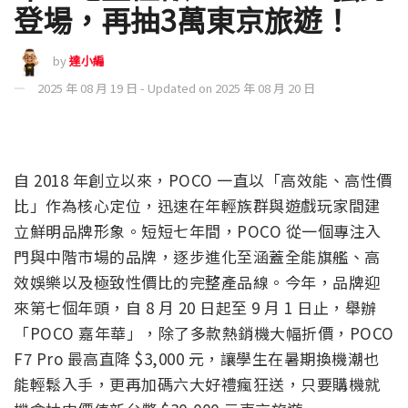
登場，再抽3萬東京旅遊！
by
達小編
2025 年 08 月 19 日 - Updated on 2025 年 08 月 20 日
自 2018 年創立以來，POCO 一直以「高效能、高性價
比」作為核心定位，迅速在年輕族群與遊戲玩家間建
立鮮明品牌形象。短短七年間，POCO 從一個專注入
門與中階市場的品牌，逐步進化至涵蓋全能旗艦、高
效娛樂以及極致性價比的完整產品線。今年，品牌迎
來第七個年頭，自
8
月
20
日起至
9
月
1
日止，舉辦
「
POCO
嘉年華」，除了多款熱銷機大幅折價，
POCO
F7 Pro
最高直降
$3,000
元，讓學生在暑期換機潮也
能輕鬆入手，更再加碼六大好禮瘋狂送，
只要購機就