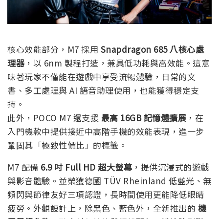
核心效能部分，M7 採用
Snapdragon 685 八核心處
理器
，以 6nm 製程打造，兼具低功耗與高效能。這意
味著玩家不僅能在遊戲中享受流暢體驗，日常的文
書、多工處理與 AI 語音助理使用，也能獲得穩定支
持。
此外，POCO M7 還支援
最高 16GB 記憶體擴展
，在
入門機款中提供接近中高階手機的效能表現，進一步
鞏固其「極致性價比」的標籤。
M7 配備
6.9 吋 Full HD 超大螢幕
，提供沉浸式的遊戲
與影音體驗。並榮獲德國 TÜV Rheinland 低藍光、無
頻閃與節律友好三項認證，長時間使用更能降低眼睛
疲勞。外觀設計上，除黑色、藍色外，全新推出的
機