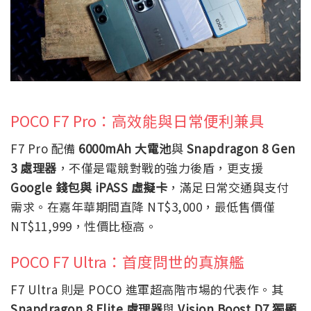
POCO F7 Pro：高效能與日常便利兼具
F7 Pro 配備
6000mAh 大電池
與
Snapdragon 8 Gen
3 處理器
，不僅是電競對戰的強力後盾，更支援
Google 錢包與 iPASS 虛擬卡
，滿足日常交通與支付
需求。在嘉年華期間直降 NT$3,000，最低售價僅
NT$11,999，性價比極高。
POCO F7 Ultra：首度問世的真旗艦
F7 Ultra 則是 POCO 進軍超高階市場的代表作。其
Snapdragon 8 Elite 處理器
與
Vision Boost D7 獨顯