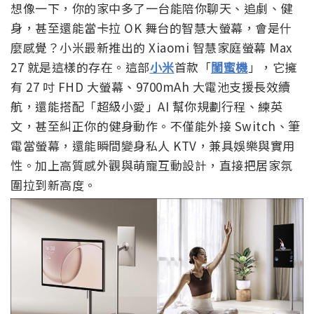
想像一下，你的家中多了一台能陪你聊天、追劇、健
身，甚至還能當卡拉 OK 舞台的智慧大螢幕，會是什
麼感覺？小米最新推出的 Xiaomi 智慧家庭螢幕 Max
27 就是這樣的存在。這部
小米
首款「
閨蜜機
」，它擁
有 27 吋 FHD 大螢幕、9700mAh 大電池支援長效續
航，還能搭配「超級小愛」AI 幫你規劃行程、練英
文，甚至糾正你的健身動作。不僅能外接 Switch、筆
電當螢幕，還能瞬間變身私人 KTV，兼具娛樂與實用
性。加上高質感外觀與萌寵互動設計，直接把居家氛
圍拉到新高度。