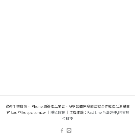
歡迎手機廠商、iPhone 周邊產品業者、APP軟體開發商洽談合作或產品測試事
宜 koc
kocpc.com.tw ｜
隱私政策
｜主機維護：
Fast Line 台灣速連
,
阿腸數
位科技