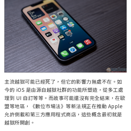
主流越獄可能已經死了，但它的影響力無處不在。如
今的 iOS 是由源自越獄社群的功能所塑造，從多工處
理到 UI 自訂等等。而故事可能還沒有完全結束，在歐
盟等地區，《數位市場法》等新法規正在推動 Apple
允許側載和第三方應用程式商店，這些概念最初就是
越獄所開創。