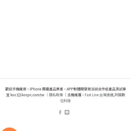
歡迎手機廠商、iPhone 周邊產品業者、APP軟體開發商洽談合作或產品測試事
宜 koc
kocpc.com.tw ｜
隱私政策
｜主機維護：
Fast Line 台灣速連
,
阿腸數
位科技