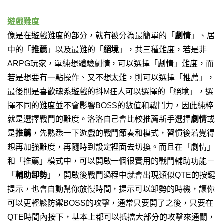
遊戲難度
像是在遊戲難度的部分，就有被分為最簡單的「
劇情
」、居
中的「
推薦
」以及最難的「
絕境
」，共三種難度，若是非
ARPG玩家，單純想體驗劇情，可以選擇「劇情」難度，而
若是想要有一點操作、又不想太難，則可以選擇「推薦」，
最後則是喜歡魂系遊戲的抖M狂人可以選擇的「絕境」，選
擇不同的難度並不會影響BOSS的數值和戰鬥力，因此純粹
就是選擇戰鬥的難度。
洛洛自己會比較推薦新手選擇
劇情
或
是
推薦
，先熟悉一下遊戲的戰鬥節奏和模式，習慣後若覺得
想再加強難度，再隨時到設定裡面去切換。
而且在「劇情」
和「推薦」模式中，可以開啟一個很實用的戰鬥輔助功能－
「
輔助卸勢
」，開啟後戰鬥過程中就會出現類似QTE的按鍵
提示，也會自動幫你放慢時間，提示可以卸勢的時機，讓你
可以更輕鬆防禦BOSS的攻擊，通常只要開了之後，只要在
QTE時間內按下，基本上都可以抵擋大部分的攻擊來通關，