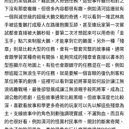
附近的某個異狀，藉此進入奇遇任務，這些事件雖然相對之
下沒有那麼複雜，但很多內容都很有趣，
例如清河這邊就有
一個與滅世級的超級大鵝交戰的奇遇，可以看到一堆武林高
手被這隻鵝打成廢人在路邊抱團互舔，甚至連玩家第一次嘗
試都會直接被大鵝秒殺，
要第二次才想起來可以用奇術「金
玉手」點穴來制服大鵝，才能拿到它的鵝蛋。
另外一種「殘
章」則是比較大型的任務，會有一整套完整的故事線，通常
會跟學習某種奇術有關係，能夠完成的殘章會直接以書本的
型態顯示在地圖上，有些也會跟鎮守的任務混在一起，
例如
想追蹤江無浪生平的任務，就是要解一個盲眼的復仇劍客和
某位將軍的劇情，這裡可以看到當初將軍是如何設計讓江無
浪逃離戰場，最後卻發展成讓江無浪親手殺死將軍，成為江
湖公敵的悲劇，這些故事通常比較黑暗，但故事深度也比較
深，喜歡看故事和學更多奇術的玩家可以先以解這些殘章為
主。
支線故事中的角色刻劃強調現實感、不灑狗血，而且有
的也很好看，例如清河的怪異村民事件、開封的斷案奇聞、