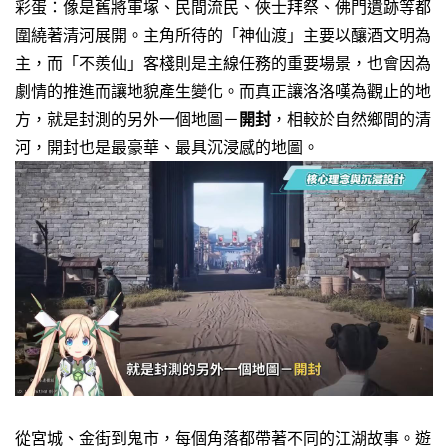
彩蛋：像是舊將軍塚、民間流民、俠士拜祭、佛門遺跡等都
圍繞著清河展開。
主角所待的「神仙渡」主要以釀酒文明為
主，而「不羨仙」客棧則是主線任務的重要場景，也會因為
劇情的推進而讓地貌產生變化。
而真正讓洛洛嘆為觀止的地
方，就是封測的另外一個地圖－
開封
，相較於自然鄉間的清
河，開封也是最豪華、最具沉浸感的地圖。
從
宮城、金街到鬼市，每個角落都帶著不同的江湖故事
。
遊