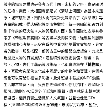
戲中的場景建構也是參考五代十國、宋初的史料，像是開封
的虹橋、樊樓、大相國寺都是以《清明上河圖》為藍本來還
原，城市感超強，南門大街的設計更是結合了《夢梁錄》等
古籍的記載，從店鋪招牌到市集攤位，每一個細節都致力刻
劃千年前的煙火氣。
人物與服飾方面，製作團隊也表示有參
考了《韓熙載夜宴圖》等古畫以及陶俑文物，從髮型到服飾
紋樣都精心考據。玩家在遊戲中看到的華麗宴會場景，參宴
者的妝容、服飾搭配，都與古畫中的細節高度契合，力求呈
現歷史人物的真實風貌。
這些特殊的歷史裝備、繪畫、食
飲、小物、古代工藝品等收集品，也都會收集在「
博物誌
」
中，喜歡考究武俠文化或中國歷史的小物件和寶藏，這個系
統也可以帶給你相當多彩蛋。
此外遊戲中隨處的NPC動態
生活非常豐富，而且只要你經過就會和你打招呼，經過時也
都可以聽到NPC日常的閒話和叫賣聲，簡直就是宋朝生活
模擬器，極具真實生活感和人文氛圍，並且也像是GTA一
樣，撞到NPC時還會逐漸惹怒他，最後就打起來，甚至引