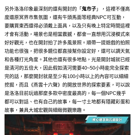
另外洛洛印象最深刻的還有開封的「
鬼市子
」，這裡不僅高
度還原冥界市集氛圍，還有牛頭馬面等經典NPC可互動，
要購買東西還得必須戴上面具，以及只有晚上特定時間這裡
才會有活動，場景也是相當震撼，都會一直想用沉浸模式來
好好觀光，也在開封拍了許多風景照。
順帶一提遊戲的拍照
功能也很強，把很多鏡位都直接幫你設定好，還可以調天氣
和各種打光角度。
其他也還有很多地點，光是開封城就已經
是清河的五倍大，因此假如清河需要40~50小時能完全探索
完的話，那麼開封就是至少有100小時以上的內容可以細細
挖掘，
而且《燕雲十六聲》的開放世界的探索要素，可以說
是洛洛目前玩過那麼多款中密度最高的，每一個NPC幾乎
都可以對話、也有自己的故事，每一寸土地都有隱藏彩蛋和
故事，兼具大城宏觀與細緻微觀樂趣。