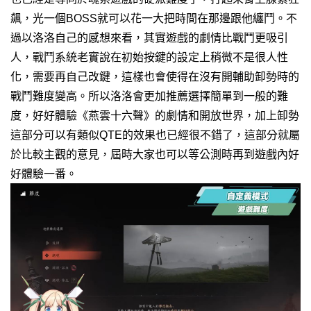
飆，光一個BOSS就可以花一大把時間在那邊跟他纏鬥。
不
過以洛洛自己的感想來看，其實遊戲的劇情比戰鬥更吸引
人，戰鬥系統老實說在初始按鍵的設定上稍微不是很人性
化，需要再自己改鍵，這樣也會使得在沒有開輔助卸勢時的
戰鬥難度變高。
所以洛洛會更加推薦選擇簡單到一般的難
度，好好體驗《燕雲十六聲》的劇情和開放世界，加上卸勢
這部分可以有類似QTE的效果也已經很不錯了，這部分就屬
於比較主觀的意見，屆時大家也可以等公測時再到遊戲內好
好體驗一番。