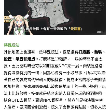
特殊玩法
其他地圖上也還有一些特殊玩法，像是還有
打麻將
、
喬裝
、
投壺
、
懸壺
和
建造
。
打麻將是13張牌，一局的時間不會太
長，因此閒暇時也可以和朋友或NPC來一局。
喬裝是洛洛
覺得還蠻特別的一環，因為也會有一小段故事，所以可以看
著自己喬裝成當代宋朝人的模樣後，扮成正宮的樣子去偷情
現場抓猴。
投壺和懸壺都比較像是地圖上的一些小遊戲，玩
法上比較普通，投壺就是結合宋朝人日常在玩的喝酒遊戲，
結合QTE去投箭，贏過NPC即勝利。
懸壺則是扮演醫生替
人治病，要玩回合制遊戲，玩久了會稍微有點膩，但多人玩