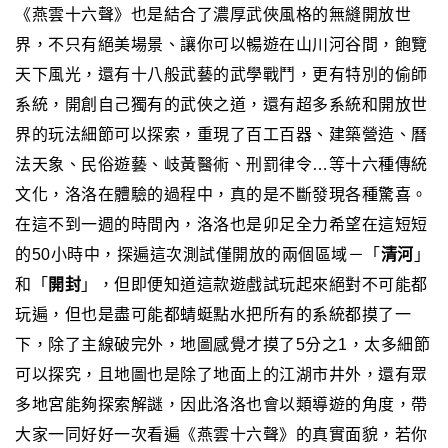
《燕雲十六聲》也是結合了濃厚武俠風格的無縫開放世
界，不只有絕美場景、讓你可以暢遊在山川河谷間，飽覽
天下風光，還有十八般武藝的武學戰鬥，更有特別的偷師
系統，開創自己獨有的武俠之道，還有超多系統和開放世
界的玩法細節可以探索，重現了百工百器、建築營造、曆
法天象、民俗遊藝、岐黃醫術、刑罰律令…等十六種傳統
文化，洛洛在體驗的過程中，真的是不斷發現各種驚喜。
在這不到一週的時間內，洛洛也是卯足全力希望在這短短
的50小時中，探遍這次測試僅開放的兩個區域－「
清河
」
和「
開封
」，但即便知道這款遊戲試玩起來絕對不可能都
玩遍，但也是盡可能都蜻蜓點水把所有的系統都摸了一
下，除了主線破完外，地圖感覺才摸了5分之1，太多細節
可以探究，且地圖也是除了地面上的江湖市井外，還有眾
多地宮能夠探索解謎，因此洛洛也會以類導遊的角度，帶
大家一同好好一次看遍《燕雲十六聲》的真實面貌，若你