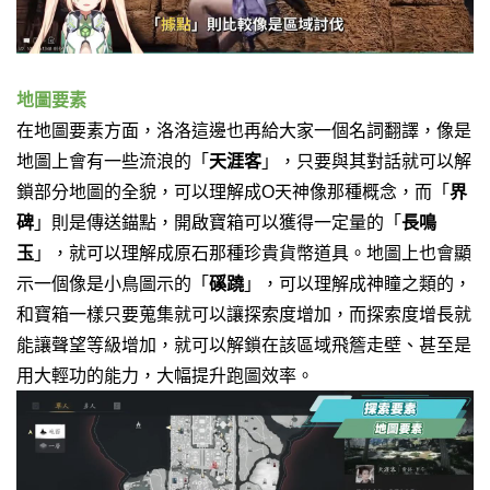
地圖要素
在地圖要素方面，洛洛這邊也再給大家一個名詞翻譯，像是
地圖上會有一些流浪的「
天涯客
」，只要與其對話就可以解
鎖部分地圖的全貌，可以理解成O天神像那種概念，而「
界
碑
」則是傳送錨點，
開啟寶箱可以獲得一定量的「
長鳴
玉
」，就可以理解成原石那種珍貴貨幣道具。
地圖上也會顯
示一個像是小鳥圖示的「
磎蹺
」，可以理解成神瞳之類的，
和寶箱一樣只要蒐集就可以讓探索度增加，
而探索度增長就
能讓聲望等級增加，就可以解鎖在該區域飛簷走壁、甚至是
用大輕功的能力，大幅提升跑圖效率。