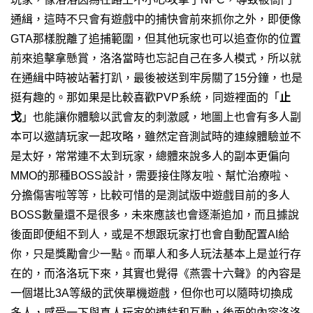
通緝，這時不只會有遊戲中的捕快會前來抓你之外，即便像
GTA那樣脫離了追捕範圍，但其他玩家也可以追查你的位置
前來追擊拿懸賞，洛洛當時也忘記自己在多人模式，所以就
在通緝中時被站著打趴，最後被送到牢房關了15分鐘，也是
挺有趣的。
那如果是比較喜歡PVP系統，同遊裡面的「
止
戈
」也能讓你體驗以武會友的刺激感，地圖上也會有多人副
本可以邀請玩家一起攻略，雖然定音測試時的連線體驗並不
是太好，常常連不太到玩家，
總體來說多人的副本更偏向
MMO的那種BOSS設計，需要接住隊友啦、幫忙治療啦、
分擔傷害啦等等，比較可惜的是測試版中遊戲目前的多人
BOSS數量還不是很多，未來應該也會逐漸追加，而且據說
後面即便組不到人，或是不想跟玩家打也會自動配置AI給
你，只是獎勵會少一點。
而單人和多人玩法基本上是並行存
在的，而洛洛玩下來，其實也覺得《燕雲十六聲》的內容是
一個堪比3A等級的武俠單機遊戲，但你也可以隨時切換成
多人，感受一下與真人玩家的連結和互動，後面的內容洛洛