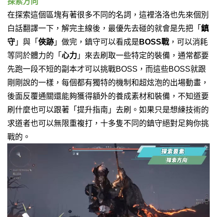
探索方向
在探索這個區塊有著很多不同的名詞，這裡洛洛也先來個別
白話翻譯一下，解完主線後，最優先去碰的就會是先把「
鎮
守
」
與「
俠跡
」
做完，
鎮守可以看成是
BOSS戰
，可以消耗
等同於體力的「
心力
」來去刷取一些特定的裝備，通常都要
先跑一段不短的副本才可以挑戰BOSS，而這些BOSS就跟
剛剛說的一樣，每個都有獨特的機制和超炫泡的出場動畫，
後面反覆通關還能夠獲得額外的養成素材和裝備，不知道要
刷什麼也可以跟著「提升指南」去刷。如果只是想練技術的
求道者也可以無限重複打，十多隻不同的鎮守絕對足夠你挑
戰的。