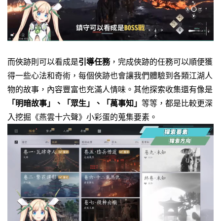
而俠跡則可以看成是
引
導任務
，完成俠跡的任務可以順便獲
得一些心法和奇術，每個俠跡也會讓我們體驗到各類江湖人
物的故事，內容豐富也充滿人情味。
其他探索收集還有像是
「明暗故事」、「眾生」、「萬事知」
等等，都是比較更深
入挖掘《燕雲十六聲》小彩蛋的蒐集要素。