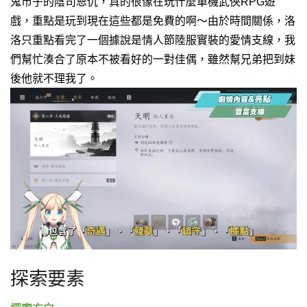
鬼市子的陰司恩仇，真的很像在玩什麼單機武俠RPG遊
戲，重點是玩到現在這些都是免費的啊～
由於時間關係，洛
洛只重點看完了一個據說是情人節陸服實裝的愛情支線，我
們幫忙湊合了原本不被看好的一對佳偶，雖然幫兄弟把到妹
後他就不理我了。
探索要素