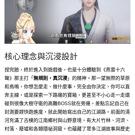
核心理念與沉浸設計
捏完臉，終於進入到遊戲後，也是十分體驗到《燕雲十六
聲》那主打「
無規則，真沉浸
」的精神。那一望無際的草原
和鳥鳴，你想怎麼走、做什麼事，完全由你決定，你可以直
奔主線，或是探索一下路邊的寶箱，更甚至不小心走一走還
碰到很像大樹守衛的高難BOSS就在旁邊，差點忘記自己在
封測要趕快跑進度，就此開始寫出自己的江湖路。
前面的清
河充滿了古樸的江南鄉村與山野意境，有大片竹林、河流、
村落、廢墟和各類隱祕洞窟。
也蘊藏了眾多江湖故事與歷史