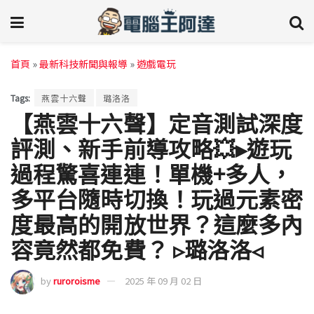
首頁
»
最新科技新聞與報導
»
遊戲電玩
Tags:
燕雲十六聲
璐洛洛
【燕雲十六聲】定音測試深度
評測、新手前導攻略💥▸遊玩
過程驚喜連連！單機+多人，
多平台隨時切換！玩過元素密
度最高的開放世界？這麼多內
容竟然都免費？ ▹璐洛洛◃
by
ruroroisme
2025 年 09 月 02 日