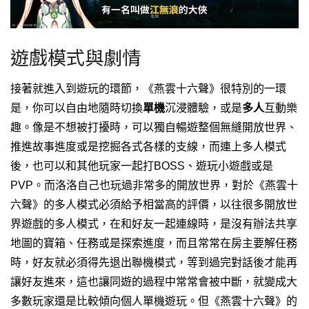
遊戲模式與劇情
接著就進入到遊玩的環節，《燕雲十六聲》很特別的一環
是，你可以自由地隨時切換
單機
沉浸體驗，或是
多人
互動樂
趣。
像是不想被打擾時，可以獨自暢遊整個無縫開放世界、
推進故事進度或是挖掘各式各樣的支線，而連上多人模式
後，也可以和其他玩家一起打BOSS、遊玩小遊戲或是
PVP。
而洛洛自己也玩過非常多的開放世界，對於《燕雲十
六聲》的多人模式必須給予相當高的評價，以往很多開放世
界遊戲的多人模式，在和好友一起連線時，是沒有辦法共享
地圖的寶箱、任務或是探索進度，而且常常在房主要解任務
時，好友就必須得先退出聯機模式，等到過完對話後才能再
讓好友進來，這也讓同遊的過程中常常會被中斷，就變成大
多數玩家還是比較傾向個人單機遊玩。
但《燕雲十六聲》的