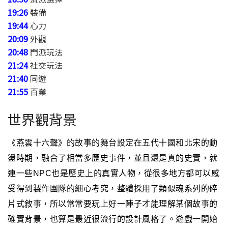
19:26
裝備
19:44
心力
20:09
外觀
20:48
門派玩法
21:24
社交玩法
21:40
同遊
21:55
百業
世界觀背景
《燕雲十六聲》的故事的舞台設定在五代十國和北宋的動
盪時期，融合了相當多歷史事件，並且還是真的史實，就
連一些NPC也是歷史上的真實人物，從很多地方都可以感
受得到製作團隊的細心考究，整體採用了類似魂系列的碎
片式敘事，所以常常要玩上好一陣子才能理解某個故事的
確實背景，也算是最近很流行的設計風格了。
遊戲一開始