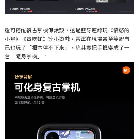
還可搭配復古掌機保護殼，透過藍牙連線玩《憤怒的
小鳥》《貪吃蛇》等小遊戲。雷軍在現場甚至笑說自
己也玩了「根本停不下來」，這其實把手機變成了一
台「隨身掌機」。