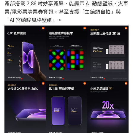
背部搭載 2.86 吋妙享背屏，能顯示 AI 動態壁紙、火車
票/電影票等票券資訊，甚至支援「主鏡頭自拍」與
「AI 宮崎駿風格壁紙」。