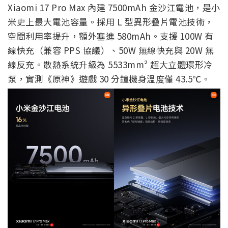
Xiaomi 17 Pro Max 內建 7500mAh 金沙江電池，是小
米史上最大電池容量。採用 L 型異形疊片電池技術，
空間利用率提升，額外塞進 580mAh。支援 100W 有
線快充（兼容 PPS 協議）、50W 無線快充與 20W 無
線反充。散熱系統升級為 5533mm² 超大立體環形冷
泵，實測《原神》遊戲 30 分鐘機身溫度僅 43.5℃。