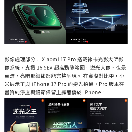
影像處理部分， Xiaomi 17 Pro 搭載徠卡光影大師影
像系統，支援 16.5EV 超高動態範圍。逆光人像、夜景
車流，亮暗部細節都能完整呈現。 在實際對比中，小
米展示了與 iPhone 17 Pro 的逆光拍攝，Pro 版本在
畫質純淨度與細節保留上顯著優於 iPhone。