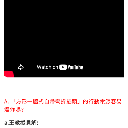
A. 「方形一體式自帶彎折插頭」的行動電源容易
爆炸嗎?
a.王教授見解: