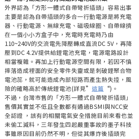
外界認為「方形一體式自帶彎折插頭」容易出事
主要是認為自帶插頭的多合一行動電源是將充電
器、行動電源、無線充電、磁吸線圈、自帶線擠
在一個小小方盒子中，充電時充電時乃由
110~240V的交流電先降壓轉成直流DC 5V，再降
壓到DC 4.2V提供給鋰電池充電，電源電路設計
相當複雜。再加上行動電源空間有限，若因不慎
摔落造成裡面的安全零件失靈或是刺破鋰聚合物
電池蕊，就可能造成內部短路而產生熱失控，風
險的確略高於傳統鋰電池(詳見”
這篇
“)。
不過，台灣市售的「方形一體式自帶彎折插頭」
售價其實並不低且全數都有通過BSMI與NCC安
全認證 ，該有的相關電氣安全措施目前來看也並
未偷工減料，三年發生四起嚴重事故的墨子科技
事雖原因目前仍然不明，但從其爆炸後插頭完