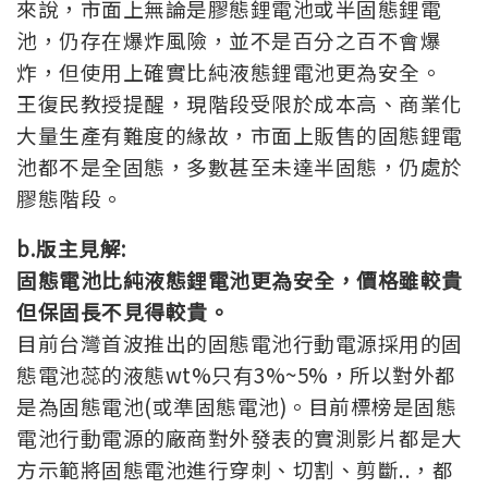
來說，市面上無論是膠態鋰電池或半固態鋰電
池，仍存在爆炸風險，並不是百分之百不會爆
炸，但使用上確實比純液態鋰電池更為安全。
王復民教授提醒，現階段受限於成本高、商業化
大量生產有難度的緣故，市面上販售的固態鋰電
池都不是全固態，多數甚至未達半固態，仍處於
膠態階段。
b.版主見解:
固態電池比純液態鋰電池更為安全，價格雖較貴
但保固長不見得較貴。
目前台灣首波推出的固態電池行動電源採用的固
態電池蕊的液態wt%只有3%~5%，所以對外都
是為固態電池(或準固態電池)。目前標榜是固態
電池行動電源的廠商對外發表的實測影片都是大
方示範將固態電池進行穿刺、切割、剪斷..，都