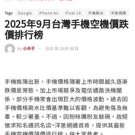
Tags:
Google
iPhone Air
Pixel 10
手機跳水
洋蔥網通
2025年9月台灣手機空機價跌
價排行榜
by
小丰子
2025 年 10 月 08 日
手機推陳出新，手機價格隨著上市時間越久逐漸
跌價是常態，加上市場競爭及電信通路洗機關
係，部分手機常會出現巨大的價格波動。過去因
手機價格跳水比價基準難以客觀，為避免傷及無
辜，較少著墨。不過，因粉絲團粉友敲碗，故經
徵求知名通訊名店~洋蔥網通首肯，提供其最新
手機空機價降價排行榜，供大家參考。