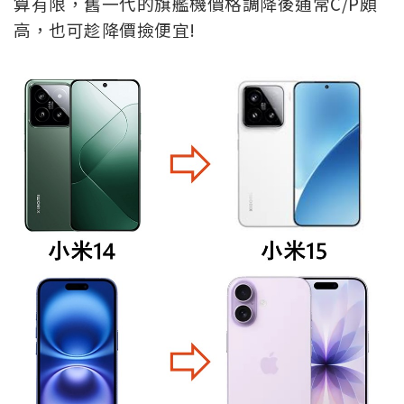
算有限，舊一代的旗艦機價格調降後通常C/P頗
高，也可趁降價撿便宜!