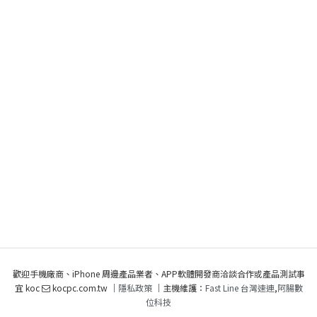
歡迎手機廠商、iPhone 周邊產品業者、APP軟體開發商洽談合作或產品測試事
宜 koc
kocpc.com.tw ｜
隱私政策
｜主機維護：
Fast Line 台灣速連
,
阿腸數
位科技