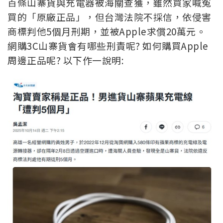
百條山寨貨與充電器被海關查獲，雖然買家喊冤
買的「原廠正品」，但台灣法院不採信，依侵害
商標判他5個月刑期，並被Apple求償20萬元。
網購3C山寨貨會有哪些刑責呢? 如何購買Apple
周邊正品呢? 以下作一說明: