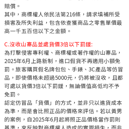
賠償。
其中，商標權人依民法第216條，請求填補所受
損害及所失利益，包含依查獲商品之零售單價最
高一千五百倍以下之金額。
C.沒收山寨品並處貨價3倍以下罰鍰:
為打擊侵害專利權、商標權或著作權的山寨品，
2025年6月上路新制，進口假貨不再適用小額免
罰。旅客購買假名牌包包、手錶、3C產品等仿冒
品，即使價格未超過5000元，仍將被沒收，且都
可處以貨價3倍以下罰鍰，無論價值高低均不予
免罰。
認定仿冒品「貨價」的方式，並非只以進貨成本
為準，而是會比照正品的價格來評估。若以黃男
的案例，自2025年6月起將照正品價格當作罰則
基準，來反映對商標權人造成的實際損失，而非