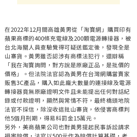
在2022年12月間高雄黃男從「淘寶網」購買印有
蘋果商標的400條充電線及200顆電源轉接器，被
台北海關人員查驗覺得可疑送鑑定後，發現全是
山寨貨。黃男雖否認涉有商標法犯行，還辯稱
「我在淘寶詢問，對方說是原廠正品，是批價的
價格」。但法院法官認為黃男在台灣網購當賣家
販售3C產品，購入如此龐大數量的連接線及電源
轉接器竟無原廠證明文件且未能提出任何對話紀
錄或付款證明，顯然與常情不符，最終橋頭地院
法官不採信，除沒收這批山寨貨，依侵害商標判
他5個月刑期，得易科罰金15萬元。
另外，美商蘋果公司也對黃男提起民事訴訟請求
損害賠償，法官以500元作為賠償計算基礎，考