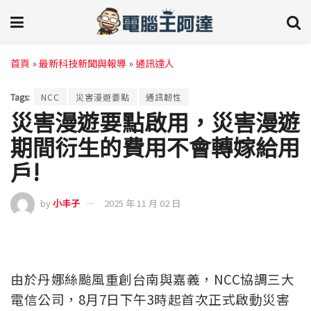
首頁
»
最新科技新聞與報導
»
通訊達人
Tags:
NCC
災害漫遊要點
通訊韌性
災害漫遊要點啟用，災害漫遊
期間衍生的費用不會轉嫁給用
戶!
by
小丰子
2025 年 11 月 02 日
由於丹娜絲颱風重創台南與嘉義，NCC協調三大
電信公司，8月7日下午3時起首次正式啟動災害