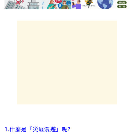
1.什麼是「災區漫遊」呢?