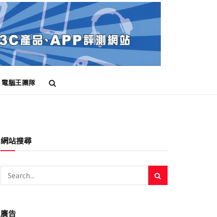
電腦王團隊
網站搜尋
廣告