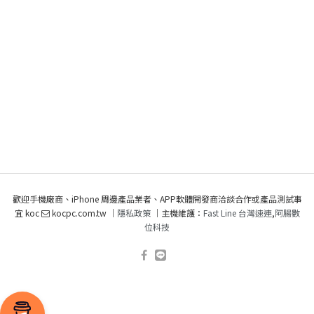
歡迎手機廠商、iPhone 周邊產品業者、APP軟體開發商洽談合作或產品測試事
宜 koc
kocpc.com.tw ｜
隱私政策
｜主機維護：
Fast Line 台灣速連
,
阿腸數
位科技