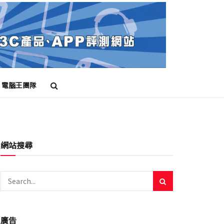
電腦王團隊
網站搜尋
廣告