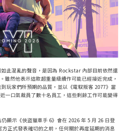
如此混亂的聲音，是因為 Rockstar 內部目前依然還
的目標。雖然他表示這款超重量級續作可能已經接近完成，
到玩家們所預期的品質，並以《電馭叛客 2077》當
r 最近一口氣裁員了數十名員工，這些剩餘工作可能變得
仍顯示《俠盜獵車手 6》會在 2026 年 5 月 26 日登
平台。因此在官方正式發表確切的之前，任何關於再度延期的消息