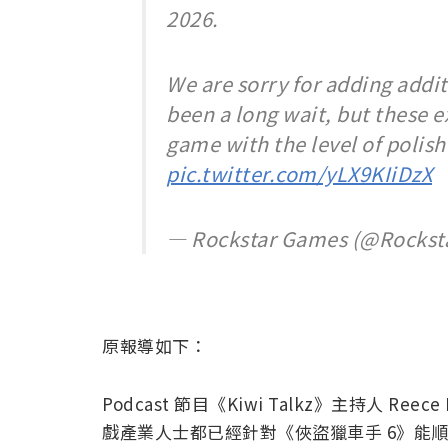
2026.
We are sorry for adding addit
been a long wait, but these e
game with the level of polis
pic.twitter.com/yLX9KIiDzX
— Rockstar Games (@Rocks
原報導如下：
Podcast 節目《Kiwi Talkz》主持人 R
戲產業人士都已經針對《俠盜獵車手 6》能順利於 2