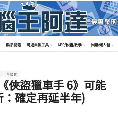
酷品開箱
阿達自製工具
APP/軟體/教學
休閒/懶人包
期
未證實
《俠盜獵車手 6》可能
新：確定再延半年)