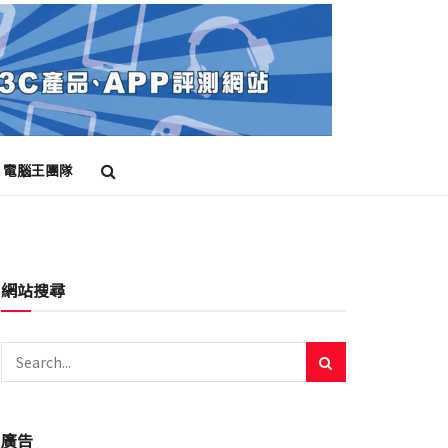
電腦王團隊
網站搜尋
廣告