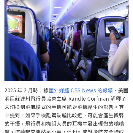
2025 年 2 月時，據
國外媒體 CBS News 的報導
，美國
明尼蘇達州飛行員協會主席 Randle Corfman 解釋了
未切換到飛航模式的手機可能對飛機產生的影響。其
中提到，如果手機離駕駛艙比較近，可能會產生微弱
的干擾，飛行員和機組人員的耳機中發出輕微的嗡嗡
聲。這聽起來雖然是小事，但也可能對飛航安全造成