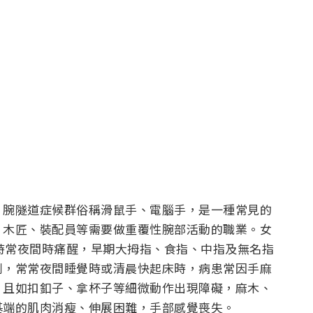
，腕隧道症候群俗稱滑鼠手、電腦手，是一種常見的
、木匠、裝配員等需要做重覆性腕部活動的職業。女
患時常夜間時痛醒，早期大拇指、食指、中指及無名指
劇，常常夜間睡覺時或清晨快起床時，病患常因手麻
，且如扣釦子、拿杯子等細微動作出現障礙，麻木、
基端的肌肉消瘦、伸展困難，手部感覺喪失。