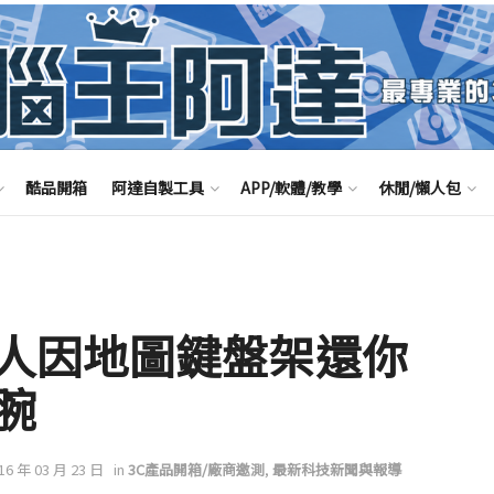
酷品開箱
阿達自製工具
APP/軟體/教學
休閒/懶人包
人因地圖鍵盤架還你
腕
016 年 03 月 23 日
in
3C產品開箱/廠商邀測
,
最新科技新聞與報導