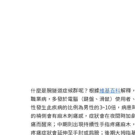
什麼是腕隧道症候群呢？根據
維基百科
解釋
職業病，多發於電腦（鍵盤、滑鼠）使用者
性發生此疾病的比例為男性的3~10倍，病
的橈側會有麻木刺痛感，症狀會在夜間時加
痛而醒來；中期則出現持續性手指疼痛麻木
疼痛症狀會延伸至手肘或肩膀；後期大拇指