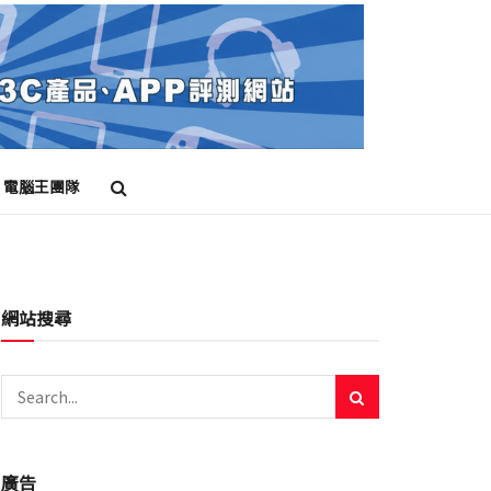
電腦王團隊
網站搜尋
廣告