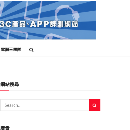
電腦王團隊
網站搜尋
廣告