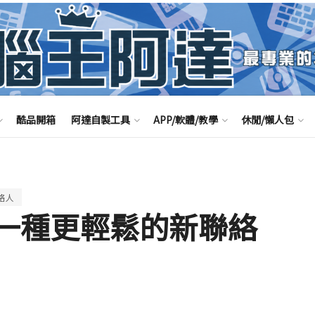
酷品開箱
阿達自製工具
APP/軟體/教學
休閒/懶人包
絡人
獲得一種更輕鬆的新聯絡