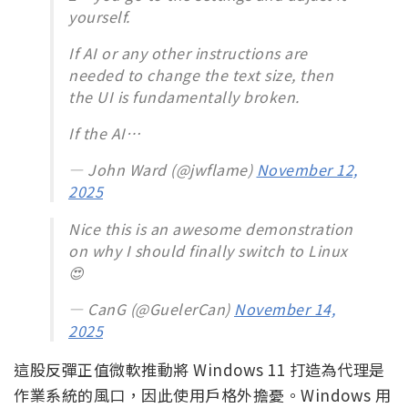
yourself.
If AI or any other instructions are
needed to change the text size, then
the UI is fundamentally broken.
If the AI…
— John Ward (@jwflame)
November 12,
2025
Nice this is an awesome demonstration
on why I should finally switch to Linux
😍
— CanG (@GuelerCan)
November 14,
2025
這股反彈正值微軟推動將 Windows 11 打造為代理是
作業系統的風口，因此使用戶格外擔憂。Windows 用