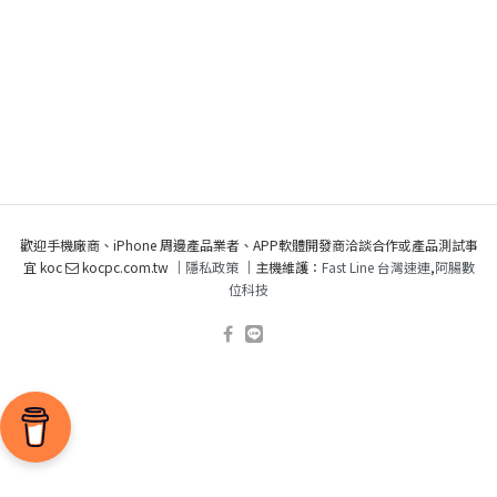
歡迎手機廠商、iPhone 周邊產品業者、APP軟體開發商洽談合作或產品測試事
宜 koc
kocpc.com.tw ｜
隱私政策
｜主機維護：
Fast Line 台灣速連
,
阿腸數
位科技