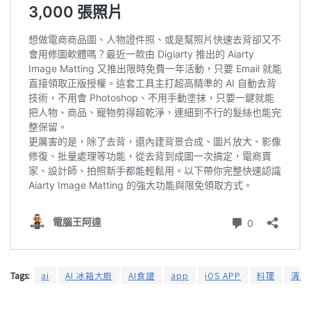
Tags:
ai
AI 冰箱大廚
AI食譜
app
iOS APP
料理
清冰