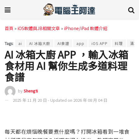
首頁
»
iOS軟體與JB相關文章
»
iPhone/iPad 軟體介紹
Tags:
ai
AI 冰箱大廚
AI食譜
app
iOS APP
料理
清冰
AI 冰箱大廚 APP ，輸入冰箱
食材用 AI 幫你生成多道料理
食譜
by
Shengti
2025 年 11 月 20 日 - Updated on 2026 年 08 月 04 日
每天都在煩惱晚餐要煮什麼嗎？打開冰箱看到一堆食