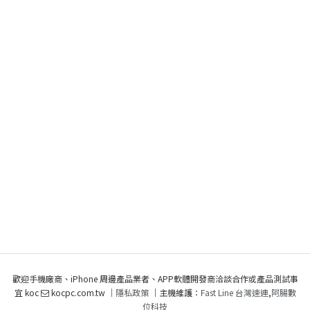
歡迎手機廠商、iPhone 周邊產品業者、APP軟體開發商洽談合作或產品測試事
宜 koc
kocpc.com.tw ｜
隱私政策
｜主機維護：
Fast Line 台灣速連
,
阿腸數
位科技