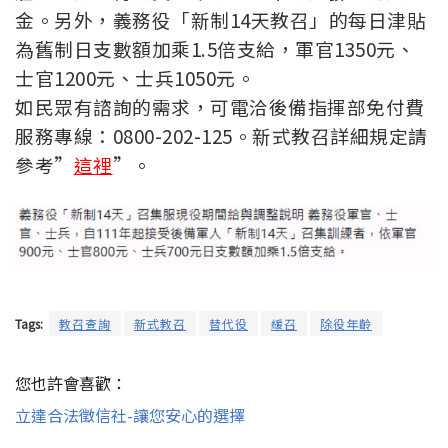
金。另外，義務役「新制14天教召」的每日津貼
為舊制日支數額加乘1.5倍支給，軍官1350元、
士官1200元、士兵1050元。
如民眾有諮詢的需求，可電洽後備指揮部免付費
服務專線：0800-202-125。新式教召詳細規定請
參考”
這裡
”。
Tags:
教召查詢
新式教召
替代役
緩召
除役年齡
您也許會喜歡：
立達合法徵信社-讓您安心的選擇