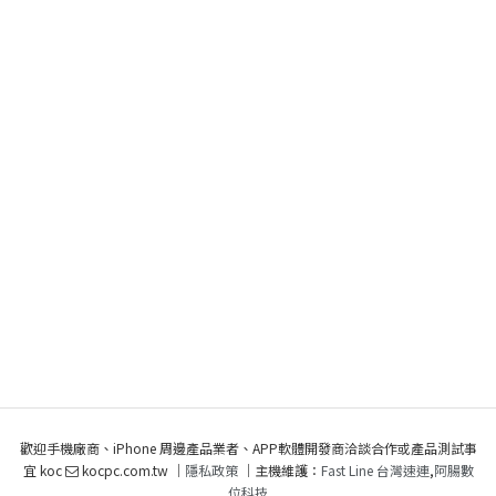
歡迎手機廠商、iPhone 周邊產品業者、APP軟體開發商洽談合作或產品測試事
宜 koc
kocpc.com.tw ｜
隱私政策
｜主機維護：
Fast Line 台灣速連
,
阿腸數
位科技