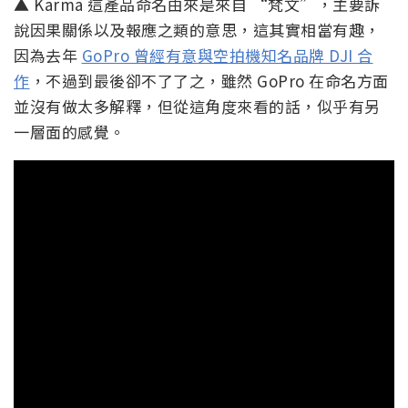
▲ Karma 這產品命名由來是來自 “梵文”，主要訴
說因果關係以及報應之類的意思，這其實相當有趣，
因為去年
GoPro 曾經有意與空拍機知名品牌 DJI 合
作
，不過到最後卻不了了之，雖然 GoPro 在命名方面
並沒有做太多解釋，但從這角度來看的話，似乎有另
一層面的感覺。