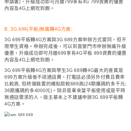
申請書)，升級成功即可月繳799享有4G 799資費的優惠
內容及4G上網吃到飽
。
B.
3G 699(平板)無痛轉4G方案:
3G 699平板轉4G方案與3G 689方案申辦方式雷同
，
但不
限學生資格
。
申辦完成後
，
可以到
直營門市申辦無痛升級
優惠，升級成功即可月繳699享有4G平板 899資費的優惠
內容及4G上網吃到飽
。
3G 699平板轉4G方案與
學生3G 689轉4G最大
的差異是
699方案升級後不送通話費
，
打電話必須另外付費且費率
比較高, 但終端裝置的補貼款較689高(24期攜碼約多千元;
36期攜碼約多4000元)
。
除非是拿來當平板使用或是平時
無通話需求的人
，
版主基本上不建議申辦3G 699平板轉
4G方案
。