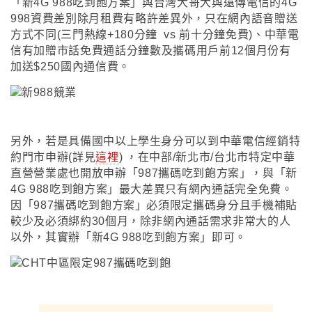
「新4G
988吃到飽方案
」
與台灣大哥大與遠傳電信的4G
998資費差別除月租費有略許差異外
，
只在網內語音贈送
方式不同(三門熱線+180分鐘 vs 前十分鐘免費)、中華電
信有加贈市話免費通話分鐘數及攜碼用戶前12個月份有
加送$250國內通信費。
另外
，若是具備國中以上學生身分可以到中華電信經銷特
約門市申辦
(
詳見
這裡
)
，
在中部/新北市/台北市特定中華
直營營業處也開放申辦
「
987攜碼吃到飽方案
」
，
與
「新
4G
988吃到飽方案
」最
大差異只有網內通話完全免費
。
因
「
987攜碼吃到飽方案
」必須限定攜碼身分且手機補貼
較少及必須綁約30個月
，
除非網內通話需求非常大的人
以外
，
其實辦
「新4G
988吃到飽方案
」即可
。