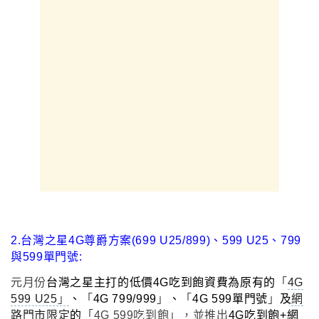
2.台灣之星4G尊爵方案(699 U25/899)
、
599 U25、799
與599單門號:
元月份
台灣之星主打的低價4G吃到飽資費為原有的
「
4G
599 U25
」
、
「
4G 799/999
」
、
「
4G 599單門號
」
及
網
路門市限定
的
「
4G 599吃到飽
」
，並推出
4G吃到飽+網