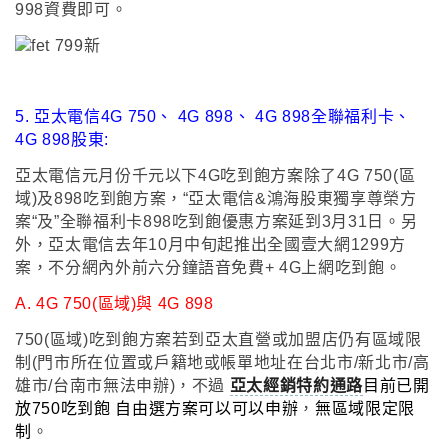
998資費即可
。
5.
亞太電信
4G 750
、
4G 898
、
4G 898全聯福利卡
、
4G 898
股東
:
亞太電信元月份千元以下4G吃到飽方案除了
4G 750(區
域)及898吃到飽方案
，
“亞太電信&鴻海股東獨享尊榮方
案
“及”
全聯福利卡898吃到飽優惠方案延到3月31日
。另
外
，亞太電信去年10月中旬起推出全國壹大網1299方
案
，不分網內外前六分鐘語音免費+ 4G上網吃到飽
。
A.
4G 750(區域)與 4G 898
750(區域)吃到飽方案若到亞太直營或加盟店仍有區域限
制(門市所在位置或戶籍地或帳單地址在台北市/新北市/高
雄市/台南市無法申辦)
，不過
亞太經銷特約通路
目前已開
放750吃到飽 自由選方案可以可以申辦
，
無區域限定限
制
。