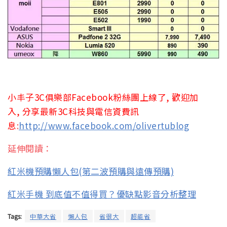
小丰子3C俱樂部Facebook粉絲團上線了, 歡迎加
入, 分享最新3C科技與電信資費訊
息
:
http://www.facebook.com/olivertublog
延伸閱讀：
紅米機預購懶人包(第二波預購與遠傳預購)
紅米手機 到底值不值得買？優缺點影音分析整理
Tags:
中華大省
懶人包
省很大
超能省