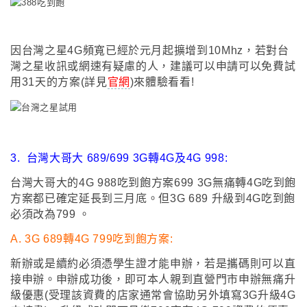
因台灣之星4G頻寬已經於元月起擴增到10Mhz
，
若對台
灣之星收訊或網速有疑慮的人
，建議可以申請可以
免費試
用31天的方案(詳見
官網
)來體驗看看!
3.
台灣大哥大 689/699 3G轉4G及4G 998:
台灣大哥大的4G 988吃到飽方案699 3G無痛轉4G吃到飽
方案都已確定延長到三月底
。但3G
689 升級到4G吃到飽
必須改為799
。
A.
3G 689轉4G 799吃到飽方案:
新辦或是續約必須憑學生證才能申辦
，
若是攜碼則可以直
接申辦
。
申辦成功後
，
即可
本人親到直營門市申辦無痛升
級優惠(受理該資費的店家通常會協助另外填寫3G升級4G