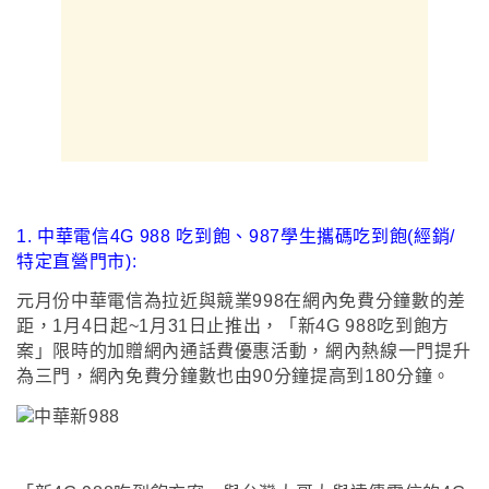
1.
中華電信
4G 988 吃到飽
、987學生攜碼吃到飽(經銷/
特定直營門市)
:
元月份
中華電信
為拉近與競業998在網內免費分鐘數的差
距
，1月4日起~1月31日止推出
，
「新4G
988吃到飽方
案
」
限時的加贈網內通話費優惠活動
，網內熱線一門提升
為三門
，網內免費分鐘數也由90分鐘提高到180分鐘
。