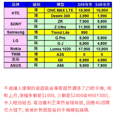
不過讓人傻眼的是超能省專案居然調漲了25款手機, 相
較上月,漲幅多數是$1000, 少數是$2000或490(Y300),
令人瞠目結舌. 電信獲利王果然省錢有道, 因應4G招標
花大錢下, 偷偷針對超能省的手機補貼減碼.