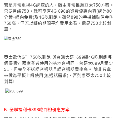
若是非常重視4G網速的人
，
版主非常推薦亞太750方案
。
只要月繳750
，
就可享有4G 898的資費優惠內容(網外80
分鐘+網內免費)及4G吃到飽
。雖然898的手機補貼佣金叫
750高
，
但若以綁約期間平均費用來看
，
還是750比較划
算
。
亞太電信GT 750吃到飽 與台灣大哥 699轉4G吃到飽哪
個優呢? 兩家業者使用的基地台相同
，
台哥大699月租少
51
，
但完全不送語音通話且語音通話費率高
。
除非只拿
來做為平板上網使用(無通話需求)
，
否則辦亞太750比較
划算!
B.
全聯福利卡898吃到飽優惠方案: