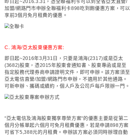
即日起~2016.3.31
，憑全聯福利卡可以到全省亞太
直營/
加盟/網路門市
申辦
全聯福利卡898吃到飽優惠方案
，可以
享前3個月免月租費的
優惠
。
C.
鴻海/亞太股東優惠方案:
即日起~2016年3月31日
，只要是鴻海(2317)或是亞太
(3682)股東
，憑2015年股東會通知書
、股東專函或是至
指定股務代理券商申請證明文件
，即可申辦
。該方案須至
亞太電信直營/加盟/網路門市申辦
，不適用於其他通路。
可新申辦
、攜碼或續約
，個人戶及公司戶每戶限辦一門
。
“亞太電信及鴻海股東獨享尊榮方案
“的優惠主要是從第二
個月分帳單起六個月可免月租費優惠
，若是申請898方案
可省下5,388元的月租費
。申辦該方案必須同時辦理自動