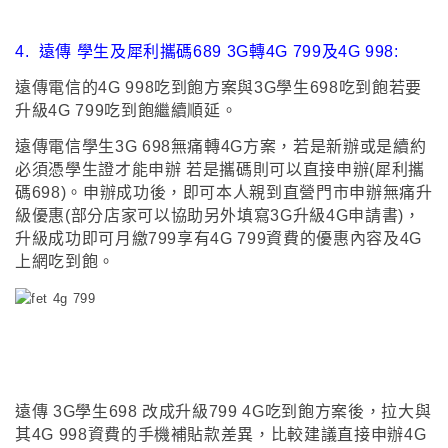
4.
遠傳 學生及犀利攜碼689 3G轉4G 799及4G 998:
遠傳電信的4G 998吃到飽方案與3G學生698吃到飽若要
升級4G 799吃到飽繼續順延
。
遠傳電信
學生3G 698無痛轉4G方案
，
若是新辦或是續約
必須憑學生證才能申辦 若是攜碼則可以直接申辦(犀利攜
碼698)
。
申辦成功後
，
即可
本人親到直營門市申辦無痛升
級優惠(部分店家可以協助另外填寫3G升級4G申請書)，
升級成功即可月繳799享有4G 799資費的優惠內容及4G
上網吃到飽
。
遠傳 3G學生698 改成升級799 4G吃到飽方案後
，
拉大與
其4G 998資費的
手機補貼款
差異
，
比較建議直接申辦4G