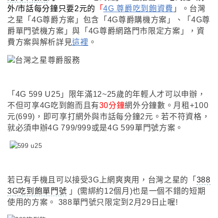
外/市話每分鐘只要2元的
「
4G 尊爵
吃到飽資費
」
。
台灣
之星「4G尊爵方案」包含「4G尊爵購機方案」、「4G尊
爵單門號機方案」與「4G尊爵網路門市限定方案」
，資
費方案與解析詳見
這裡
。
「
4G 599 U25
」
限
年滿12~25歲的年輕人才可以申辦
，
不但可享4G吃到飽而且有
30分鐘
網外分鐘數。月租+100
元(699)，即可享打網外與市話每分鐘2元。若不符資格
，
就必須申辦4G 799/999或是4G 599單門號方案
。
若已有手機且可以接受3G上網爽爽用
，台灣之星的
「
388
3G吃到飽單門號
」
(需
綁約12個月)也是一個不錯的短期
使用的方案
。
388單門號只限定到2月29日止喔!