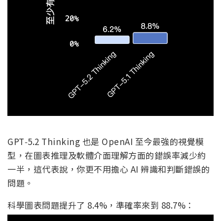
GPT‑5.2 Thinking 也是 OpenAI 至今最強的視覺模
型，在圖表推理及軟體介面理解方面的錯誤率減少約
一半，這代表說，你更不用擔心 AI 辨識和判斷錯誤的
問題。
科學圖表問題提升了 8.4%，準確率來到 88.7%：