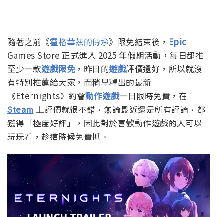
隨著之前《
霍格華茲的傳承
》限免結束後，
Epic
Games Store 正式進入 2025 年假期活動，每日都推
至少一款
遊戲限免
，昨日的
遊戲
評價還好，所以就沒
有特別推薦給大家，而稍早釋出的最新
《Eternights》約會
動作遊戲
一日限時免費，在
Steam
上評價就很不錯，無論最近還是所有評論，都
獲得「極度好評」，因此對於喜歡動作遊戲的人可以
玩玩看，趁這時候免費抓。