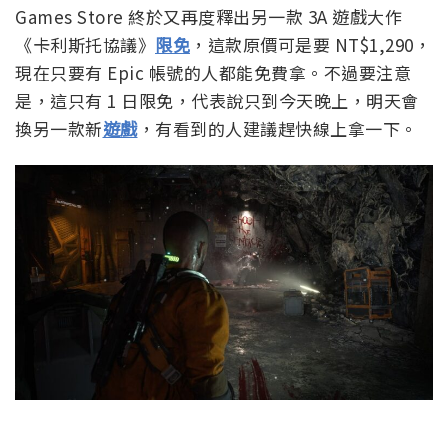
Games Store 終於又再度釋出另一款 3A 遊戲大作
《卡利斯托協議》
限免
，這款原價可是要 NT$1,290，
現在只要有 Epic 帳號的人都能免費拿。不過要注意
是，這只有 1 日限免，代表說只到今天晚上，明天會
換另一款新
遊戲
，有看到的人建議趕快線上拿一下。