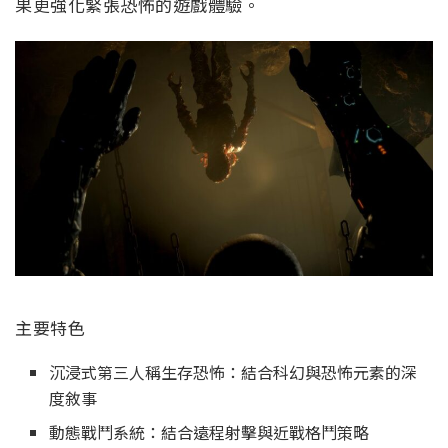
果更強化緊張恐怖的遊戲體驗。
主要特色
沉浸式第三人稱生存恐怖：結合科幻與恐怖元素的深
度敘事
動態戰鬥系統：結合遠程射擊與近戰格鬥策略