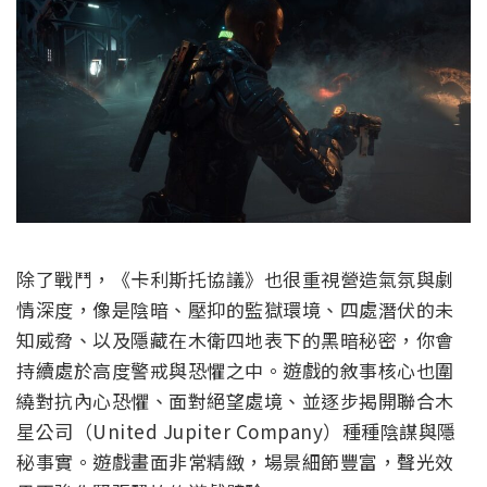
除了戰鬥，《卡利斯托協議》也很重視營造氣氛與劇
情深度，像是陰暗、壓抑的監獄環境、四處潛伏的未
知威脅、以及隱藏在木衛四地表下的黑暗秘密，你會
持續處於高度警戒與恐懼之中。遊戲的敘事核心也圍
繞對抗內心恐懼、面對絕望處境、並逐步揭開聯合木
星公司（United Jupiter Company）種種陰謀與隱
秘事實。遊戲畫面非常精緻，場景細節豐富，聲光效