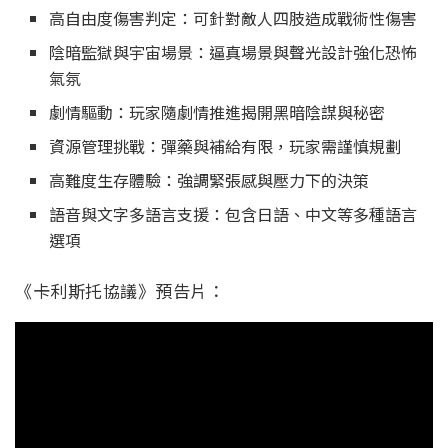
高自由度傷害判定：可針對敵人四肢造成戰術性傷害
陰暗監獄與宇宙場景：逼真場景與聲光設計強化恐怖
氣氛
劇情驅動：玩家隨劇情推進揭開黑暗陰謀與秘密
資源管理挑戰：彈藥與補給有限，玩家需謹慎規劃
高難度生存體驗：強調緊張感與壓力下的決策
語音與文字多語言支援：包含日語、中文等多種語言
選項
《卡利斯托協議》預告片：