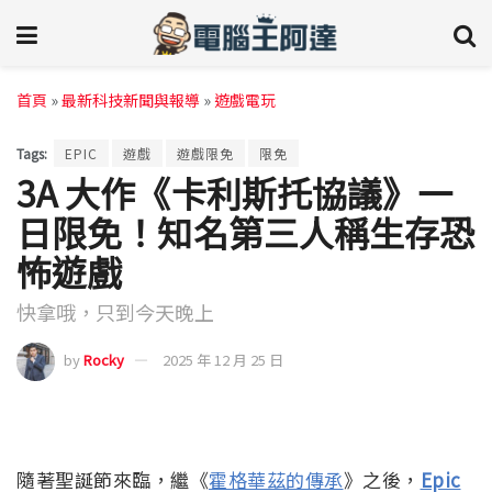
首頁
»
最新科技新聞與報導
»
遊戲電玩
Tags:
EPIC
遊戲
遊戲限免
限免
3A 大作《卡利斯托協議》一
日限免！知名第三人稱生存恐
怖遊戲
快拿哦，只到今天晚上
by
Rocky
2025 年 12 月 25 日
隨著聖誕節來臨，繼《
霍格華茲的傳承
》之後，
Epic