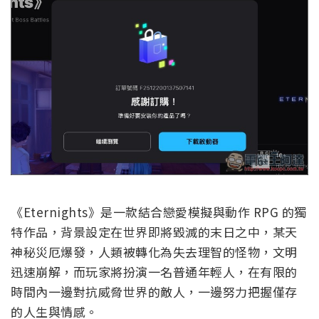
《Eternights》是一款結合戀愛模擬與動作 RPG 的獨
特作品，背景設定在世界即將毀滅的末日之中，某天
神秘災厄爆發，人類被轉化為失去理智的怪物，文明
迅速崩解，而玩家將扮演一名普通年輕人，在有限的
時間內一邊對抗威脅世界的敵人，一邊努力把握僅存
的人生與情感。