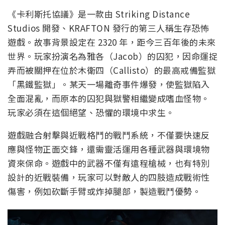
《卡利斯托協議》是一款由 Striking Distance
Studios 開發、KRAFTON 發行的第三人稱生存恐怖
遊戲。故事背景設定在 2320 年，距今三百年後的未來
世界。玩家扮演名為雅各（Jacob）的囚犯，因命運捉
弄而被關押在位於木衛四（Callisto）的最高戒備監獄
「黑鐵監獄」。某天一場離奇事件爆發，使監獄陷入
全面混亂，而原本的囚犯與獄警相繼變成嗜血怪物。
玩家必須在這個絕望、恐懼的環境中求生。
遊戲融合射擊與近戰格鬥的戰鬥系統，不僅要快速反
應與怪物正面交鋒，還需靈活運用各種武器與環境物
資來保命。遊戲中的武器不僅有遠程槍械，也有特別
設計的近戰裝備，玩家可以對敵人的四肢造成戰術性
傷害，例如砍斷手臂或炸掉腿部，製造戰鬥優勢。