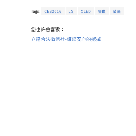
Tags:
CES2016
LG
OLED
彎曲
螢幕
您也許會喜歡：
立達合法徵信社-讓您安心的選擇