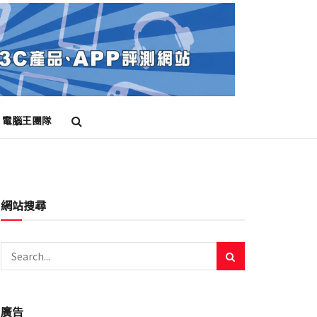
電腦王團隊
網站搜尋
廣告