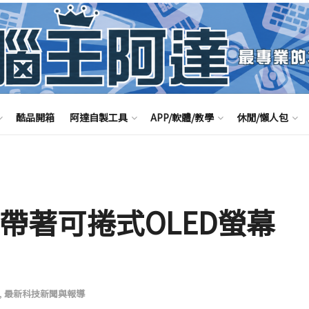
酷品開箱
阿達自製工具
APP/軟體/教學
休閒/懶人包
LG帶著可捲式OLED螢幕
,
最新科技新聞與報導