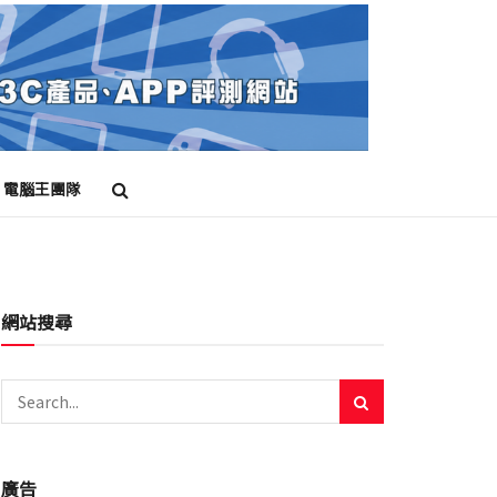
電腦王團隊
網站搜尋
廣告