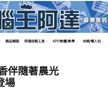
酷品開箱
阿達自製工具
APP/軟體/教學
休閒/懶人包
咖啡香伴隨著晨光
鐘登場