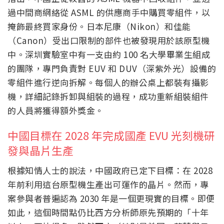
過中間商網絡從 ASML 的供應商手中購買零組件，以
掩飾最終買家身份。日本尼康（Nikon）和佳能
（Canon）受出口限制的部件也被發現用於該原型機
中。深圳實驗室中有一支由約 100 名大學畢業生組成
的團隊，專門負責對 EUV 和 DUV（深紫外光）設備的
零組件進行逆向拆解。每個人的辦公桌上都裝有攝影
機，詳細記錄拆卸與組裝的過程，成功重新組裝組件
的人員將獲得額外獎金。
中國目標在 2028 年完成國產 EVU 光刻機研
發與晶片生產
根據知情人士的說法，中國政府已定下目標：在 2028
年前利用這台原型機生產出可運作的晶片。然而，專
案參與者普遍認為 2030 年是一個更現實的目標。即便
如此，這個時間點仍比西方分析師原先預期的「十年