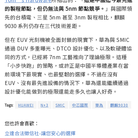
的製程節點，但仍無法與 5nm 節點競爭。
」與國際領
先的台積電、三星 5nm 甚至 3nm 製程相比，麒麟
9030 系列仍存在三代技術差距。
但在 EUV 光刻機被全面封鎖的現實下，華為與 SMIC
通過 DUV 多重曝光、DTCO 設計優化、以及軟硬體協
同的方式，已經將 7nm 工藝推向了理論極限。這種
「小步快跑」的策略，或許正是中國半導體產業在當
前環境下最現實、也最堅韌的選擇。不過在沒有
EUV、沒有最先進設備的情況下，華為還能繼續通過
設計優化能做到的極限還能走多久也讓人好奇。
Tags:
HUAWEI
N+3
SMIC
中芯國際
華為
麒麟9030
您也許會喜歡：
立達合法徵信社-讓您安心的選擇