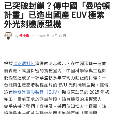
已突破封鎖？傳中國「曼哈頓
計畫」已造出國產 EUV 極紫
外光刻機原型機
by
達小編
2025 年 12 月 19 日
根據
《路透社》
獲得的消息顯示，在中國深圳一座戒
備森嚴、高度保密的實驗室內，中國科學家與工程師
們悄然達成了一項華盛頓多年來竭力阻止的目標：一
台能夠生產高階製程晶片的 EVU 光刻機原型機。據傳
這台
極紫外微影製程（EUV）
機器原型已於 2025 年初
完工，目前正處於測試階段。這台機器的規模驚人，
幾乎佔據了整個工廠樓層。據兩位知情人士透露，該
設備是由一組曾任職於荷蘭半導體巨頭艾司摩爾