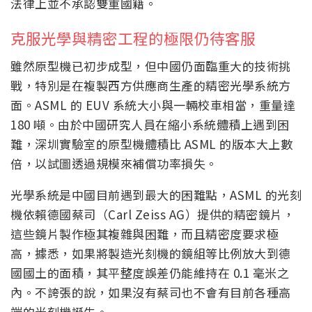
法律上並不承認雙重國籍。
克服光學與精密工程的極限仍待客服
雖然原型機已初步成型，但中國仍面臨重大的技術挑
戰，特別是在複製西方供應商生產的精密光學系統方
面。ASML 的 EUV 系統大小與一輛校車相當，重量達
180 噸。由於中國研究人員在縮小系統體積上遇到困
難，深圳實驗室的原型機體積比 ASML 的版本大上數
倍，以試圖透過規模來補償功率損失。
光學系統是中國目前遇到最大的困難點，ASML 的光刻
機依賴德國蔡司（Carl Zeiss AG）提供的精密鏡片，
這些鏡片製作極其複雜與困難，而且精密度要求極
高，據悉，如果將製造光刻機的鏡組等比例放大到德
國國土的面積，其平整度誤差仍能維持在 0.1 毫米之
內。不誇張的說，如果沒有蔡司也不會有目前各種高
端的光刻機誕生。