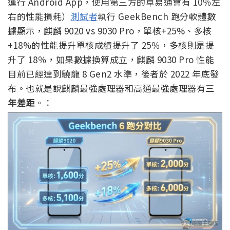
運行 Android App，使用第三方的卓易通會有 10％左
右的性能損耗）
測試者
執行 GeekBench 跑分軟體數
據顯示，麒麟 9020 vs 9030 Pro，單核+25%、多核
+18%的性能提升單核成績提升了 25％，多核則是提
升了 18％，如果數據換算成立，麒麟 9030 Pro 性能
目前已經達到驍龍 8 Gen2 水準，後者於 2022 年底發
布。也就是說麒麟最強處理器和高通最強處理器有
三
年差距
。：