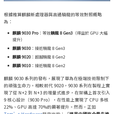
根據推算麒麟新處理器與高通驍龍的等效對照概略
為：
麒麟 9030 Pro
：等效
驍龍 8 Gen3
（得益於 GPU 大幅
提升）
麒麟 9030
：接近驍龍 8 Gen3
麒麟 9020
：超越驍龍 8 Gen2
麒麟 9010
：接近驍龍 8 Gen2
麒麟 9030 系列的發布，展現了華為在極端技術限制下
的頑強生命力。相較前代 9020，9030 系列在製程上實
現了從 N+2 到 N+3 的增量式進步，在架構上首次引入
9 核心設計（9030 Pro），在性能上實現了 CPU 多核
22%、GPU 高達 70%的顯著提升。然而，正如
Tom’s Hardware
所指出的：「
這是中國迄今最先進