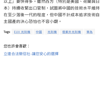
以上」要快得多。雖然西方（特別是美國、荷蘭與日
本）持續收緊出口管制，試圖將中國的技術水平維持
在至少落後一代的程度，但中國不計成本追求技術自
主國產的決心恐怕也不容小覷。
Tags:
EUV 光刻機
中國
光刻機
極紫外光刻機
華為
您也許會喜歡：
立達合法徵信社-讓您安心的選擇