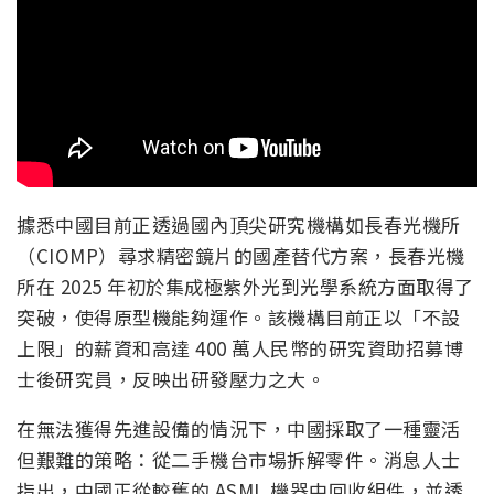
據悉中國目前正透過國內頂尖研究機構如長春光機所
（CIOMP）尋求精密鏡片的國產替代方案，長春光機
所在 2025 年初於集成極紫外光到光學系統方面取得了
突破，使得原型機能夠運作。該機構目前正以「不設
上限」的薪資和高達 400 萬人民幣的研究資助招募博
士後研究員，反映出研發壓力之大。
在無法獲得先進設備的情況下，中國採取了一種靈活
但艱難的策略：從二手機台市場拆解零件。消息人士
指出，中國正從較舊的 ASML 機器中回收組件，並透