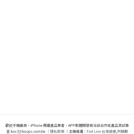
歡迎手機廠商、iPhone 周邊產品業者、APP軟體開發商洽談合作或產品測試事
宜 koc
kocpc.com.tw ｜
隱私政策
｜主機維護：
Fast Line 台灣速連
,
阿腸數