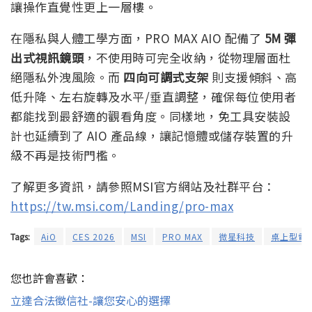
讓操作直覺性更上一層樓。
在隱私與人體工學方面，PRO MAX AIO 配備了
5M 彈
出式視訊鏡頭
，不使用時可完全收納，從物理層面杜
絕隱私外洩風險。而
四向可調式支架
則支援傾斜、高
低升降、左右旋轉及水平/垂直調整，確保每位使用者
都能找到最舒適的觀看角度。同樣地，免工具安裝設
計也延續到了 AIO 產品線，讓記憶體或儲存裝置的升
級不再是技術門檻。
了解更多資訊，請參照MSI官方網站及社群平台：
https://tw.msi.com/Landing/pro-max
Tags:
AiO
CES 2026
MSI
PRO MAX
微星科技
桌上型電
您也許會喜歡：
立達合法徵信社-讓您安心的選擇