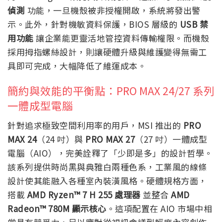
偵測
功能，一旦機殼被非授權開啟，系統將發出警
示。此外，針對機敏資料保護，BIOS 層級的
USB 禁
用功能
讓企業能更靈活地管控資料傳輸權限。而機殼
採用拇指螺絲設計，則讓硬體升級與維護變得無需工
具即可完成，大幅降低了維運成本。
簡約與效能的平衡點：PRO MAX 24/27 系列
一體成型電腦
針對追求極致空間利用率的用戶，MSI 推出的
PRO
MAX 24
（24 吋）與
PRO MAX 27
（27 吋）一體成型
電腦（AIO），完美詮釋了「少即是多」的設計哲學。
該系列提供時尚黑與典雅白兩種色系，工業風的線條
設計使其能融入各種室內裝潢風格。硬體規格方面，
搭載
AMD Ryzen™ 7 H 255 處理器
並整合
AMD
Radeon™ 780M 顯示核心
。這項配置在 AIO 市場中相