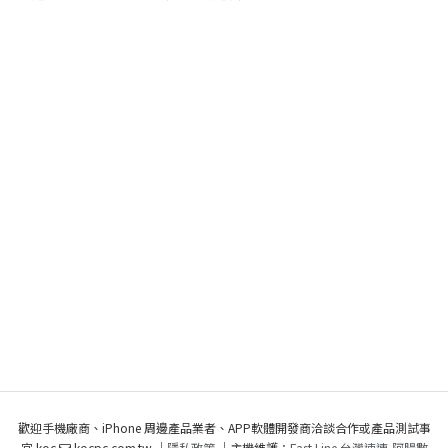
歡迎手機廠商、iPhone 周邊產品業者、APP軟體開發商洽談合作或產品測試事
宜 koc
kocpc.com.tw ｜
隱私政策
｜主機維護：
Fast Line 台灣速連
,
阿腸數