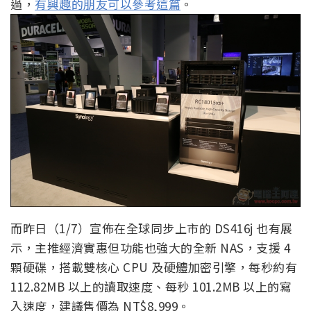
過，
有興趣的朋友可以參考這篇
。
而昨日（1/7）宣佈在全球同步上市的 DS416j 也有展
示，主推經濟實惠但功能也強大的全新 NAS，支援 4
顆硬碟，搭載雙核心 CPU 及硬體加密引擎，每秒約有
112.82MB 以上的讀取速度、每秒 101.2MB 以上的寫
入速度，建議售價為 NT$8,999。