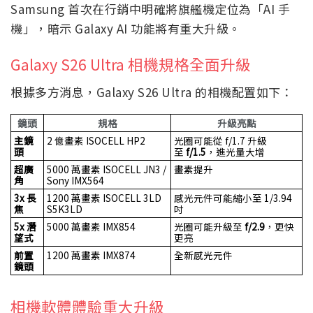
Samsung 首次在行銷中明確將旗艦機定位為「AI 手
機」，暗示 Galaxy AI 功能將有重大升級。
Galaxy S26 Ultra 相機規格全面升級
根據多方消息，Galaxy S26 Ultra 的相機配置如下：
鏡頭
規格
升級亮點
主鏡
2 億畫素 ISOCELL HP2
光圈可能從 f/1.7 升級
頭
至
f/1.5
，進光量大增
超廣
5000 萬畫素 ISOCELL JN3 /
畫素提升
角
Sony IMX564
3x 長
1200 萬畫素 ISOCELL 3LD
感光元件可能縮小至 1/3.94
焦
S5K3LD
吋
5x 潛
5000 萬畫素 IMX854
光圈可能升級至
f/2.9
，更快
望式
更亮
前置
1200 萬畫素 IMX874
全新感光元件
鏡頭
相機軟體體驗重大升級