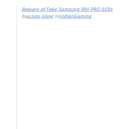
Beware of Fake Samsung 990 PRO SSDs
by
u/xox-lover
in
IndianGaming