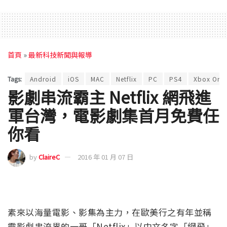
首頁
»
最新科技新聞與報導
Tags:
Android
iOS
MAC
Netflix
PC
PS4
Xbox One
影劇串流霸主 Netflix 網飛進
軍台灣，電影劇集首月免費任
你看
by
ClaireC
2016 年 01 月 07 日
素來以海量電影、影集為主力，在歐美行之有年並稱
霸影劇串流界的一哥「Netflix」以中文名字「網飛」