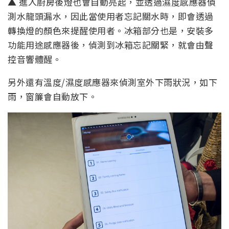
▲ 進入廚房後燈也會自動亮起，並透過濕度感應器偵
測水龍頭漏水，因此當使用者忘記關水時，即會透過
轉換燈的顏色來提醒使用者。冰箱部分也是，安裝多
功能用途感應器後，偵測到冰箱忘記關緊，就會由聲
控音響體醒。
另外還有溫度/濕度感應器來偵測室外下雨狀況，如下
雨，窗簾會自動放下。