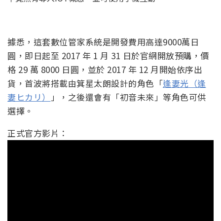
據悉，這套數位管家系統是開發費用高達9000萬日
圓，即日起至 2017 年 1 月 31 日於官網開放預購，價
格 29 萬 8000 日圓，並於 2017 年 12 月開始依序出
貨，首波將搭載由箕星太朗設計的角色「
逢妻光（逢
妻ヒカリ）
」，之後還會有「初音未來」等角色可供
選擇。
正式官方影片：