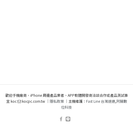
歡迎手機廠商、iPhone 周邊產品業者、APP軟體開發商洽談合作或產品測試事
宜 koc
kocpc.com.tw ｜
隱私政策
｜主機維護：
Fast Line 台灣速連
,
阿腸數
位科技