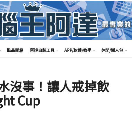
酷品開箱
阿達自製工具
APP/軟體/教學
休閒/懶人包
水沒事！讓人戒掉飲
ht Cup