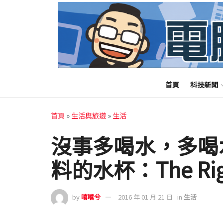
首頁
科技新聞
首頁
»
生活與旅遊
»
生活
沒事多喝水，多喝
料的水杯：The Rig
by
嘻嘻兮
2016 年 01 月 21 日
in
生活