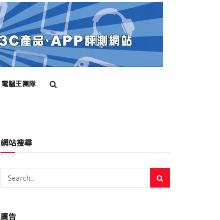
電腦王團隊
網站搜尋
廣告