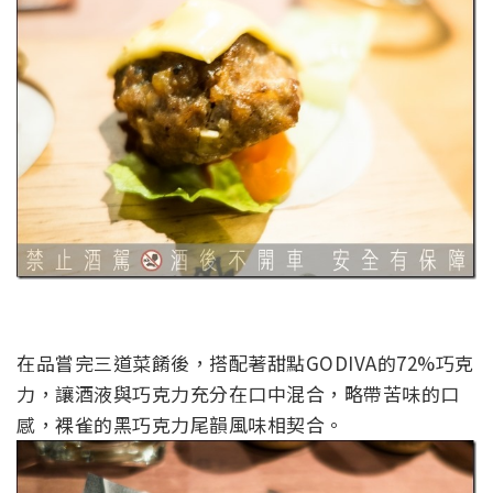
在品嘗完三道菜餚後，搭配著甜點GODIVA的72%巧克
力，讓酒液與巧克力充分在口中混合，略帶苦味的口
感，裸雀的黑巧克力尾韻風味相契合。