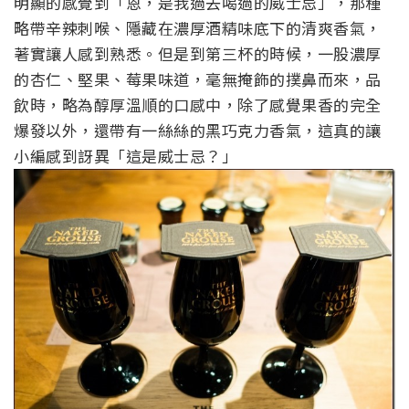
明顯的感覺到「恩，是我過去喝過的威士忌」，那種
略帶辛辣刺喉、隱藏在濃厚酒精味底下的清爽香氣，
著實讓人感到熟悉。但是到第三杯的時候，一股濃厚
的杏仁、堅果、莓果味道，毫無掩飾的撲鼻而來，品
飲時，略為醇厚溫順的口感中，除了感覺果香的完全
爆發以外，還帶有一絲絲的黑巧克力香氣，這真的讓
小編感到訝異「這是威士忌？」