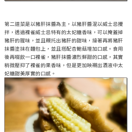
第二道菜是以豬肝抹醬為主，以豬肝醬混以威士忌攪
拌，透過裸雀威士忌特有的太妃糖香味，可以掩蓋掉
豬肝的腥味，並且襯托出豬肝的甜味，接著再將豬肝
抹醬塗抹在麵包上，並且搭配杏鮑菇增加口感。食用
後再啜飲一口裸雀，豬肝抹醬濃烈鮮甜的口感，其實
稍微壓抑了裸雀的果香味，但是更加映襯出酒液中太
妃糖甜美厚實的口感。