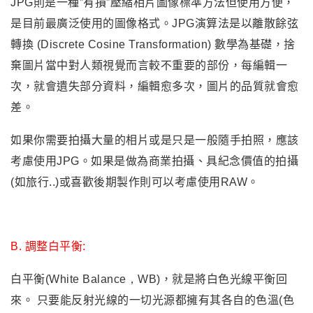
JPG則是一種”有損”壓縮
相片圖像
標準方法但使用方便
，
是目前最廣泛使用的圖像格式
。
JPG演算法是以離散餘弦
轉換 (Discrete Cosine Transformation) 數學為基礎，捨
棄圖片當中對人類視覺而言較不重要的部份，每編輯一
次，就會遺失部分資料
，
編輯愈多次，圖片的品質就會愈
差。
如果你需要拍攝大量的相片或是只是一般隨手拍照，應該
考慮使用JPG。如果是做為商業拍攝、具紀念價值的拍攝
(如旅行..)或喜歡後期製作則可以考慮使用RAW。
B. 調整白平衡:
白平衡(
White Balance
，
WB)，就是將白色光線平衡回
來。
只要能反射光線的一切光源都擁有其各自的色溫(色