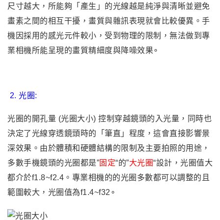
尺寸越大，所能夠「產生」的光線越是純淨與清晰並
避免
畫素之間的相互干擾
，畫質與雜訊表現就會比較優異。手
機因採用的感光元件較小，受到物理的限制，無法做到專
業相機所能呈現的畫質精細度與降噪效果∘
2.
光圈:
光圈的開孔量 (光圈大小) 控制穿越鏡頭的入光量，同時也
決定了光線穿透鏡頭時的「筆直」程度，這會直接影響景
深效果。
由於體積和硬體結構的限制及主要拍照的用途，
多數手機鏡頭的光圈都是”
固定
“的”
大光圈
“設計
，光圈值大
都介於f1.8~f2.4。專業相機的
的光圈多數都可以調整的且
範圍較大
，光圈值為f1.4~f32∘