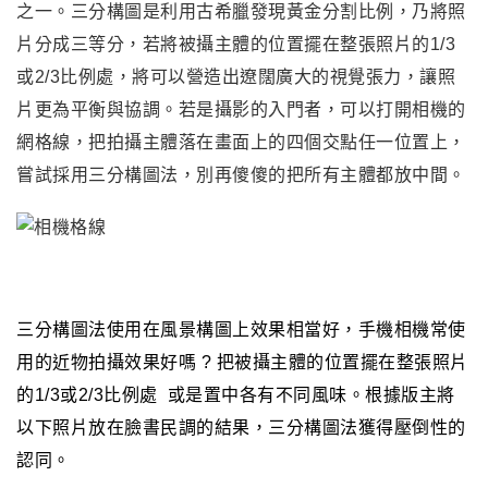
之一
。
三分構圖是利用古希臘發現黃金分割比例，乃將照
片分成三等分，若將被攝主體的位置擺在整張照片的1/3
或2/3比例處，將可以營造出遼闊廣大的視覺張力，讓照
片更為平衡與協調。若是攝影的入門者，可以打開相機的
網格線，把拍攝主體落在畫面上的四個交點任一位置上，
嘗試採用三分構圖法
，
別再傻傻的把所有主體都放中間。
三分構圖法
使用在風景構圖上效果相當好
，手機相機常使
用的近物拍攝效果好嗎 ? 把
被攝主體的位置擺在整張照片
的1/3或2/3比例處 或是置中各有不同風味
。根據版主將
以下照片放在臉書民調的結果
，三分構圖法獲得壓倒性的
認同
。