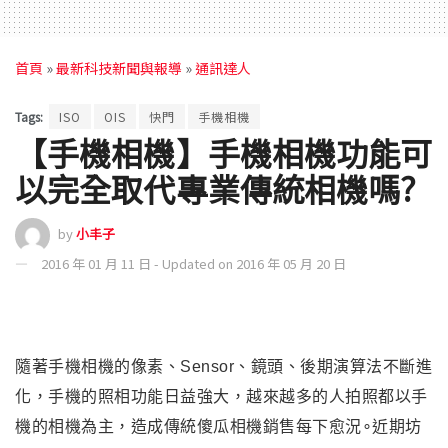
首頁
»
最新科技新聞與報導
»
通訊達人
Tags:
ISO
OIS
快門
手機相機
【手機相機】手機相機功能可
以完全取代專業傳統相機嗎?
by
小丰子
2016 年 01 月 11 日 - Updated on 2016 年 05 月 20 日
隨著手機相機的像素、Sensor、鏡頭、後期演算法不斷進
化，手機的照相功能日益強大，越來越多的人拍照都以手
機的相機為主，造成傳統傻瓜相機銷售每下愈況∘近期坊