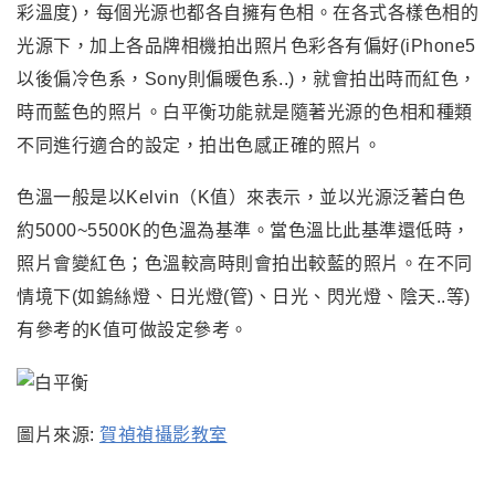
彩溫度)，每個光源也都各自擁有色相。在各式各樣色相的
光源下，加上各品牌相機拍出照片色彩各有偏好(iPhone5
以後偏冷色系
，
Sony
則偏暖色系..)
，
就會拍出時而紅色，
時而藍色的照片。白平衡功能就是隨著光源的色相和種類
不同進行適合的設定
，
拍出色感正確的照片。
色溫一般是以Kelvin（K值）來表示，並以光源泛著白色
約5000~5500K的色溫為基準。當色溫比此基準還低時，
照片會變紅色；色溫較高時則會拍出較藍的照片。
在不同
情境下(如鎢絲燈、日光燈(管)、日光、閃光燈、陰天..等)
有參考的
K值可做設定參考
。
圖片來源:
賀禎禎攝影教室