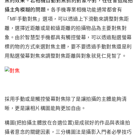
焦的效果
。若相機自動對焦抓的對象不對
，往往會造成拍
攝主角模糊的問題
。
各手機專業相機功能通常都會有
「MF
手動對焦
」選項，可以透過上下滑動來調整對焦距
離
，
選擇近距離或是較遠距離的拍攝物品為主要對焦對
象。由於智慧型手機都具有觸控螢幕，可以透過點選螢幕
標的物的方式來選對焦主體，要不要透過手動對焦還是利
用點選螢幕對焦來調整對焦距離與對象就見仁見智了。
採用手動或是觸控螢幕對焦除了是讓拍攝的主體能夠清
晰
，更是讓相片構圖能夠更加自由。
構圖(把拍攝主體放在合適位置)是成就好的作品與表達拍
攝者意念的關鍵因素，三分構圖法是攝影入門者必學技巧