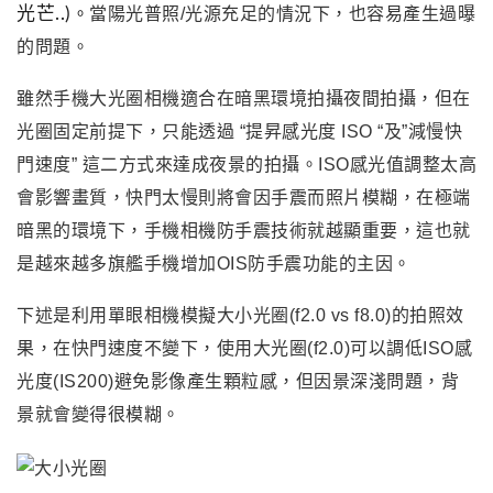
光芒..)
。
當
陽光普照/光源充足的情況下，也容易產生過曝
的問題
。
雖然手機大光圈相機適合在暗黑環境拍攝夜間拍攝，但在
光圈固定前提下，只能透過 “提昇感光度 ISO “及”減慢快
門速度” 這二方式來達成夜景的拍攝。
ISO
感光值調整太高
會影響畫質
，
快門太慢則將會因手震而照片模糊，在極端
暗黑的環境下
，
手機相機防手震技術就越顯重要
，
這也就
是越來越多旗艦手機增加OIS防手震功能的主因。
下述是利用單眼相機模擬大小光圈(f2.0 vs f8.0)的拍照效
果
，在快門速度不變下
，使用大光圈(f2.0)可以調低ISO感
光度(IS200)避免影像產生顆粒感
，但因景深淺問題
，背
景就會變得很模糊
。