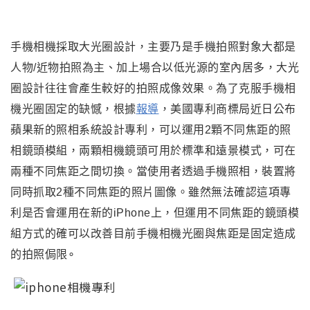
手機相機採取大光圈設計
，主要乃是手機拍照對象大都是
人物/近物拍照為主
、加上場合以低光源的室內居多
，大光
圈設計往往會產生較好的拍照成像效果
。為了克服手機相
機光圈固定的缺憾
，
根據
報導
，美國專利商標局近日公布
蘋果新的照相系統設計專利，可以運用2顆不同焦距的照
相鏡頭模組，兩顆相機鏡頭可用於標準和遠景模式，可在
兩種不同焦距之間切換。當使用者透過手機照相，裝置將
同時抓取2種不同焦距的照片圖像。雖然無法確認這項專
利是否會運用在新的iPhone上
，但運用不同焦距的鏡頭模
組方式的確可以改善目前手機相機光圈與焦距是固定造成
的拍照侷限
∘