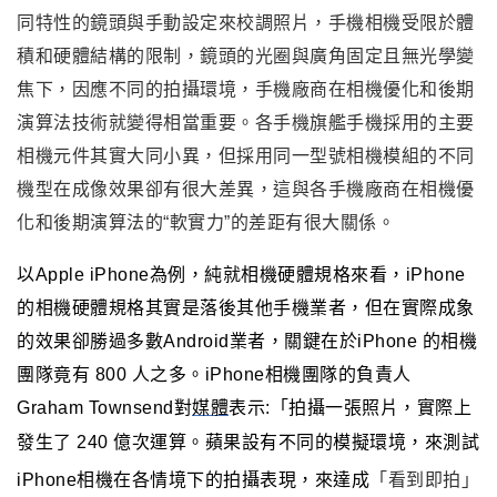
同特性的鏡頭與手動設定來校調照片
，手機相機受限於
體
積和硬體結構的限制
，鏡頭的光圈與廣角固定且無光學變
焦下
，
因應不同的拍攝環境
，
手機廠商在相機優化和後期
演算法技術就變得相當重要
。
各手機旗艦手機採用的主要
相機元件其實大同小異，但採用同一型號相機模組的不同
機型在成像效果卻有很大差異，這與各手機廠商在相機優
化和後期演算法的“軟實力”的差距有很大關係。
以Apple iPhone為例，純就相機硬體規格來看，iPhone
的相機硬體規格其實是落後其他手機業者，但在實際成象
的效果卻勝過多數Android業者，關鍵在於
iPhone
的相機
團隊竟有 800 人之多。
iPhone
相機團隊的負責人
Graham Townsend對
媒體
表示:「拍攝一張照片，實際上
發生了 240 億次運算。
蘋果設有不同的模擬環境，來測試
iPhone相機在各情境下的拍攝表現
，來達成
「看到即拍」