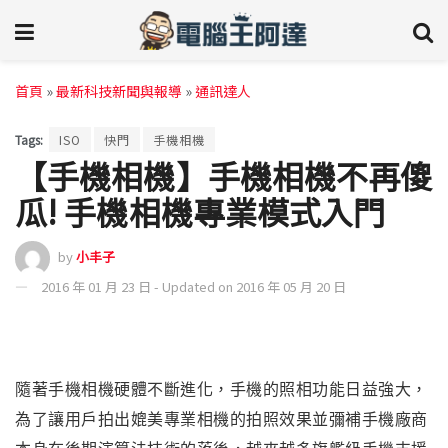
首頁
»
最新科技新聞與報導
»
通訊達人
Tags:
ISO
快門
手機相機
【手機相機】手機相機不再傻
瓜! 手機相機專業模式入門
by
小丰子
2016 年 01 月 23 日 - Updated on 2016 年 05 月 20 日
隨著手機相機硬體不斷進化，手機的照相功能日益強大
，
為
了讓用戶拍出媲美專業相機的拍照效果並彌補手機廠商