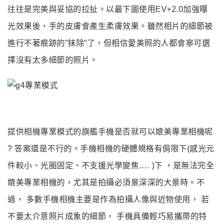
往往是完美與妥協的拉扯
。以最下圖使用EV+2.0加強曝
光效果後
，手的皮膚會產生柔膚效果
。雖然相片的細節被
進行不著痕跡的”抹除”了
，但相信愛美照的人都會寧可選
擇沒有太多細節的照片
。
提供相機專業模式的旗艦手機是否就可以媲美專業相機呢
? 答案還是不行的
。手機相機的硬體規格有侷限下(感光元
件較小
、
光圈固定
、不支援光學變焦…. )
下
，是無法完全
媲美專業相機的
，尤其是拍攝必須景深深的大景時
。不
過
， 多數手機相機主要是作為拍攝人像與近物使用
， 若
不要太介意照片成象的細節
， 手機具備輕巧易攜帶的特