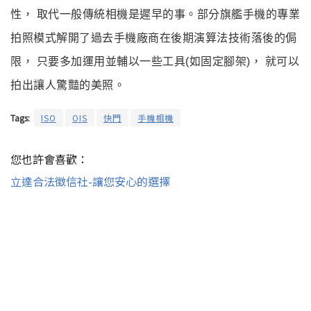
性
， 取代一般傳統相機是遲早的事
。部分旗艦手機的專業
拍照模式解開了過去手機廠商在
後期演算法技術落後的侷
限
， 只要多加運用並輔以一些工具(如固定腳架)
， 就可以
拍出讓人驚豔的美照
。
Tags:
ISO
OIS
快門
手機相機
您也許會喜歡：
立達合法徵信社-讓您安心的選擇