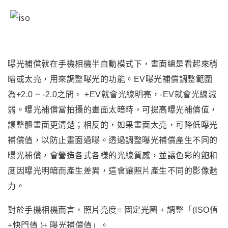
曝光補償就在手機相機半自動模式下，畫面總是看起來稍
暗或太亮，用來調整曝光的功能。EV曝光補償調整範圍
為+2.0 ~ -2.0之間
，
+EV
就會光線明亮，-EV就會光線減
弱。
曝光補償
當拍攝的畫面太暗時，可提高曝光補償值，
讓整體畫面更清楚；相反的，如果畫面太亮，可降低曝光
補償值，以防止畫面過曝。
透過調整曝光補償產生不同的
曝光補償，會營造各式各樣的光線質感，並讓色彩的飽和
度因曝光明暗而產生差異，這會讓照片產生不同的影像魅
力。
對於手機相機而言
，
照片亮度= 固定光圈 + 調整
「(ISO值
+快門值 )+ 曝光補償值
」
。