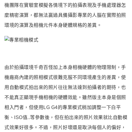
機團隊在實驗室
模擬各情境下的拍攝表現及手
機處理器怎
麼精密演算
，都無法贏過具備攝影專業的人腦在實際拍照
環境的演算及相機元件本身硬體規格的差異
。
由於拍攝環境千奇百怪加上本身相機硬體的物理限制
，手
機廠商內建的照相模式很難克服不同環境產生的差異
，使
用自動模式拍出來的照片往往無法達到拍攝者的期待，也
不能真正顯現手機相機的硬體效能
。雖然版主本身是個照
相入門者
，但使用LG G4的專業模式稍加調整一下白平
衡
、ISO值..等
參數後
，但在拍出來的照片效果就比自動模
式效果好很多
。不過
，照片好壞還是取決每個人的偏好，