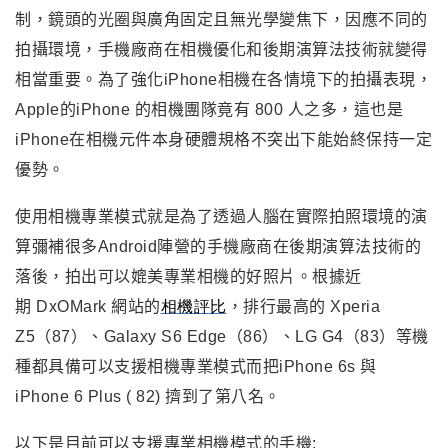
制，鏡頭的光圈與廣角固定且無光學變焦下，因應不同的
拍攝環境，手機廠商在相機優化和後期演算法技術就變得
相當重要。為了強化iPhone相機在各情境下的拍攝表現，
Apple的iPhone 的相機團隊竟有 800
人之多，這也是
iPhone在
相機元件本身硬體規格不突出下能始終保持一定
優勢
。
使用相機專業模式就是為了透過人腦在實際拍照環境的演
算彌補
很多Android陣營的手機廠商在後期演算法技術的
落後，拍出可以媲美專業相機的好照片。根據近
期 DxOMark 網站的
相機評比
，排行最高的 Xperia
Z5（87）、Galaxy S6 Edge（86）、LG G4（83）等機
種都具備可以支援相機專業模式而把iPhone 6s 與
iPhone 6 Plus ( 82) 擠到了第八名。
以下是目前可以支援專業相機模式的手機: