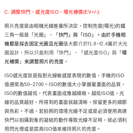
C. 調整快門
、感光度
ISO
、曝光補償(EV+/-)
:
照片亮度是由相機光線進量所決定
，
控制亮度(曝光)的鐵
三角一般是
「
光圈
」
、
「
快門
」與
「
ISO
」
。由於手機相
機都是採去固定光圈且光圈
值大都介於f1.8~f2.4屬於大光
圈設計
，
所以只能利用
「
快門」
、
「感光度ISO」
與
「
曝
光補償
」
來調整照片的亮度
。
ISO
感光度就是指對光線敏感度表現的數值
，手機的ISO
值通常為50~2700
。ISO的數值大小掌握著畫面的品質，
ISO的數值越低，代表畫面成像越細緻。越低ISO值，光
線的品質越好，所得到的畫面就越清晰，保留更多的細節
與色彩。不過
，若拍照的環境光線不足或是必須使用高速
快門以拍攝對象的凝結的動作導致光線不足時
，就必須利
用閃光燈或是提高
ISO值來維持照片的亮度
。