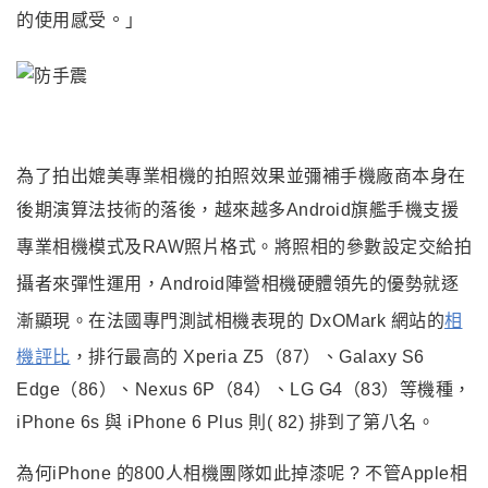
。
的使用感受
」
為了拍出媲美專業相機的拍照效果並彌補手機廠商本身在
後期演算法技術的落後，
越來越多Android旗艦手機支援
專業相機模式及RAW照片格式。將照相的參數設定交給拍
攝者來彈性運用，Android陣營相機硬體領先的優勢就逐
漸顯現。
在法國專門測試相機表現的 DxOMark 網站的
相
機評比
，排行最高的 Xperia Z5（87）、Galaxy S6
Edge（86）、Nexus 6P（84）、LG G4（83）等機種
，
iPhone 6s
與 iPhone 6 Plus 則( 82) 排到了第八名。
為何
iPhone
的800人相機團隊如此掉漆呢 ? 不管Apple相