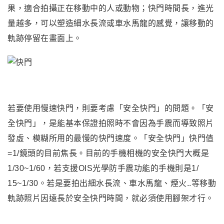
果，適合拍攝正在移動中的人或動物；快門時間長，進光
量越多
，
可以塑造細水長流或車水馬龍的感覺，讓移動的
軌跡停留在畫面上。
若要使用慢速快門
，則要考慮
「安全快門」
的問題
。
「安
全快門」
，
是能基本保證拍照時不會因為手震而導致照片
發虛、模糊所用的最慢的快門速度。「安全快門」快門值
=1/鏡頭的目前焦長。目前的手機相機的安全快門大概是
1/30~1/60
，
若支援OIS光學防手震功能的手機則是
1/
15~1/30
。若是要拍出
細水長流
、
車水馬龍
、煙火..等移動
軌跡照片因遠長於安全快門時間
，
就必須使用腳架才行
。