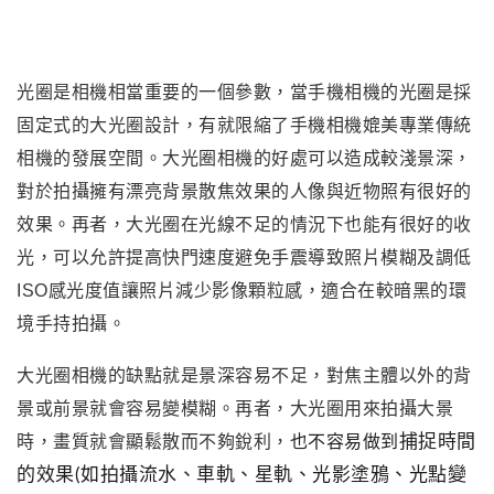
光圈是相機相當重要的一個參數
，
當手機相機的光圈是採
固定式的大光圈設計
，
有就限縮了手機相機媲美專業傳統
相機的發展空間。
大光圈相機的好處可以
造成較淺景深，
對於拍攝擁有漂亮背景散焦效果的人像與近物照有很好的
效果
。再者
，
大光圈在光線不足的情況下也能有很好的收
光
，
可以允許提高快門速度避免手震導致照片模糊及調低
ISO感光度值讓照片減少影像顆粒感
，
適合在較暗黑的環
境手持拍攝
。
大光圈相機的
缺點就是景深容易不足，
對焦主體以外的背
景或前景就會容易變模糊
。再者
，
大光圈用來拍攝大景
時，畫質就會顯鬆散而不夠銳利
，
也不容易做到
捕捉時間
的效果
(如
拍攝流水、車軌、星軌、光影塗鴉
、光點變