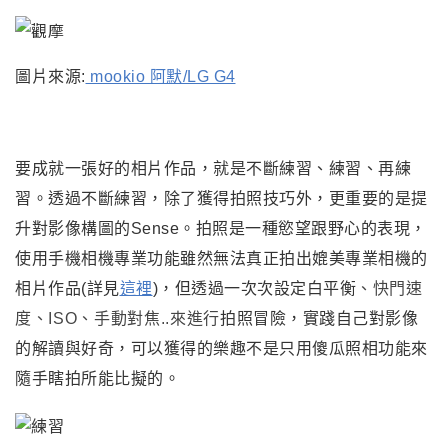
圖片來源:
mookio 阿默/LG G4
要成就一張好的相片作品
，
就是不斷練習、練習、再練
習。
透過不斷練習，除了獲得拍照技巧外，更重要的是提
升對影像構圖的Sense。
拍照是一種慾望跟野心的表現
，
使用手機相機專業功能雖然無法真正拍出媲美專業相機的
相片作品(詳見
這裡
)
，
但透過一次次設定白平衡
、快門速
度
、ISO
、手動對焦..來進行
拍照冒險，實踐自己對影像
的解讀與好奇
，
可以獲得的樂趣不是只用傻瓜照相功能來
隨手瞎拍所能比擬的
。