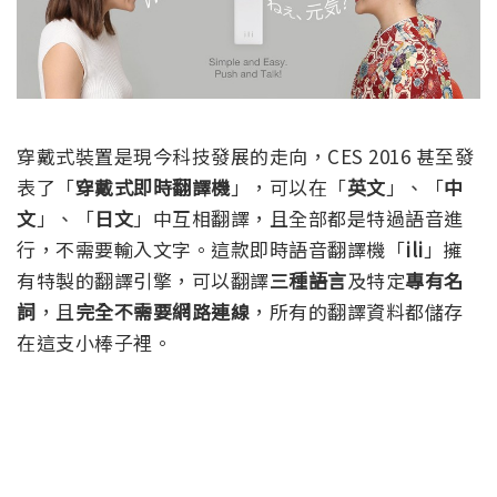
穿戴式裝置是現今科技發展的走向，CES 2016 甚至發
表了「
穿戴式即時翻譯機
」，可以在「
英文
」、「
中
文
」、「
日文
」中互相翻譯，且全部都是特過語音進
行，不需要輸入文字。這款即時語音翻譯機「
ili
」擁
有特製的翻譯引擎，可以翻譯
三種語言
及特定
專有名
詞
，且
完全不需要網路連線
，所有的翻譯資料都儲存
在這支小棒子裡。