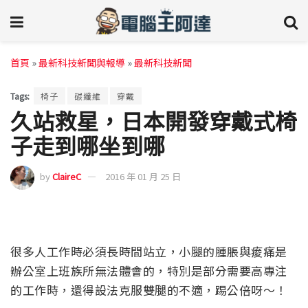
首頁
»
最新科技新聞與報導
»
最新科技新聞
Tags:
椅子
碳纖維
穿戴
久站救星，日本開發穿戴式椅
子走到哪坐到哪
by
ClaireC
2016 年 01 月 25 日
很多人工作時必須長時間站立，小腿的腫脹與痠痛是
辦公室上班族所無法體會的，特別是部分需要高專注
的工作時，還得設法克服雙腿的不適，踢公倍呀～！