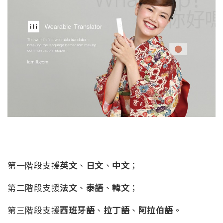
第一階段支援
英文
、
日文
、
中文
；
第二階段支援
法文
、
泰語
、
韓文
；
第三階段支援
西班牙語
、
拉丁語
、
阿拉伯語
。