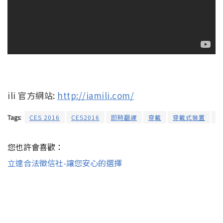
ili 官方網站:
http://iamili.com/
Tags:
CES 2016
CES2016
即時翻譯
穿戴
穿戴式裝置
穿
您也許會喜歡：
立達合法徵信社-讓您安心的選擇