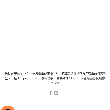
歡迎手機廠商、iPhone 周邊產品業者、APP軟體開發商洽談合作或產品測試事
宜 koc
kocpc.com.tw ｜
隱私政策
｜主機維護：
Fast Line 台灣速連
,
阿腸數
位科技