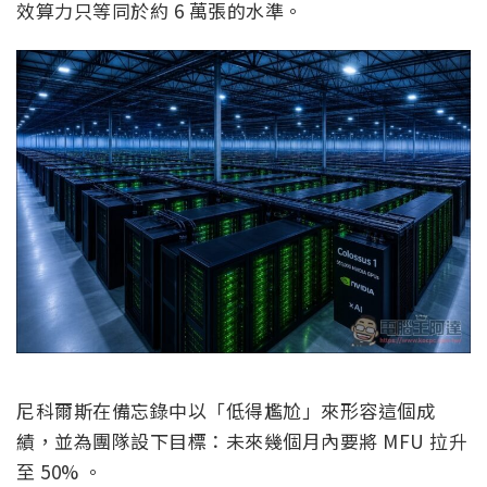
效算力只等同於約 6 萬張的水準。
尼科爾斯在備忘錄中以「低得尷尬」來形容這個成
績，並為團隊設下目標：未來幾個月內要將 MFU 拉升
至 50% 。