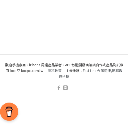
歡迎手機廠商、iPhone 周邊產品業者、APP軟體開發商洽談合作或產品測試事
宜 koc
kocpc.com.tw ｜
隱私政策
｜主機維護：
Fast Line 台灣速連
,
阿腸數
位科技