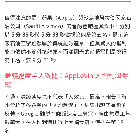
值得注意的是，蘋果（Apple）與沙烏地阿拉伯國家石
油公司（Saudi Aramco）兩者的差距極其微小，分別
以
5 分 36 秒
與
5 分 38 秒
佔據第四及第五名，顯示這
家石油巨擘雖然屬於傳統能源產業，但其驚人的獲利
能力依然不輸科技龍頭。而漲翻天的台積電則是排行
第十名，要 9 分 31 秒。
賺錢速度≠人效比：AppLovin 人均利潤奪
冠
不過，賺錢速度快不代表「人效比」最高。報告同時
也分析了各企業的「人均利潤」，結果出現了有趣的
反轉。Google 雖然在賺錢速度上奪冠，但由於員工基
數龐大，在人均利潤排行上大幅滑落，僅排在第 18
名。