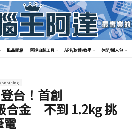
酷品開箱
阿達自製工具
APP/軟體/教學
休閒/懶人包
 Donothing
026 登台！首創
級合金 不到 1.2kg 挑
筆電