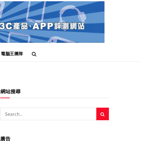
電腦王團隊
網站搜尋
廣告