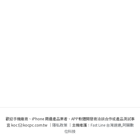
歡迎手機廠商、iPhone 周邊產品業者、APP軟體開發商洽談合作或產品測試事
宜 koc
kocpc.com.tw ｜
隱私政策
｜主機維護：
Fast Line 台灣速連
,
阿腸數
位科技