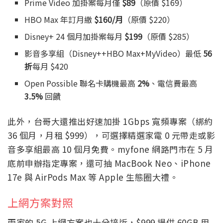
Prime Video 加掛案每月僅
$89
（原價 $169）
HBO Max 年訂月繳
$160/月
（原價 $220）
Disney+ 24 個月加掛案每月
$199
（原價 $285）
影音多享組（Disney++HBO Max+MyVideo）最低
56
折
每月 $420
Open Possible 聯名卡購機最高
2%
、電信費最高
3.5%
回饋
此外，台哥大還推出好速加掛 1Gbps 寬頻專案（綁約
36 個月，月租 $999），可選擇精選家電 0 元帶走或影
音多享組最高 10 個月免費。myfone 網路門市在 5 月
底前申辦指定專案，還可抽 MacBook Neo、iPhone
17e 與 AirPods Max 等 Apple 生態圈大禮。
上網方案對照
兩家的 5G 上網方案也十分接近，$999 提供 60GB 用