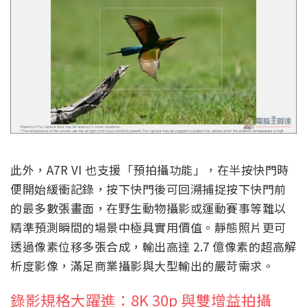
此外，A7R VI 也支援「預拍攝功能」，在半按快門時
便開始緩衝記錄，按下快門後可回溯捕捉按下快門前
的最多數張畫面，在野生動物攝影或運動賽事等難以
精準預測瞬間的場景中極具實用價值。靜態照片更可
透過像素位移多張合成，輸出高達 2.7 億像素的超高解
析度影像，滿足商業攝影與大型輸出的嚴苛需求。
錄影規格大躍進：8K 30p 與雙增益拍攝