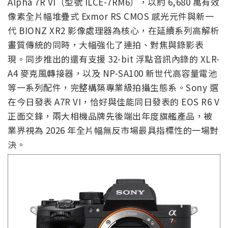
Alpha 7R VI（型號 ILCE-7RM6），以約 6,680 萬有效
像素全片幅堆疊式 Exmor RS CMOS 感光元件與新一
代 BIONZ XR2 影像處理器為核心，在延續系列高解析
畫質傳統的同時，大幅強化了連拍、對焦與錄影表
現。同步推出的還有支援 32-bit 浮點音訊內錄的 XLR-
A4 麥克風轉接器，以及 NP-SA100 新世代高容量電池
等一系列配件，完整構築專業級拍攝生態系。Sony 選
在今日發表 A7R VI，恰好與佳能同日發表的 EOS R6 V
正面交鋒，兩大相機品牌先後端出年度旗艦產品，被
業界視為 2026 年全片幅無反市場最具指標性的一場對
決。