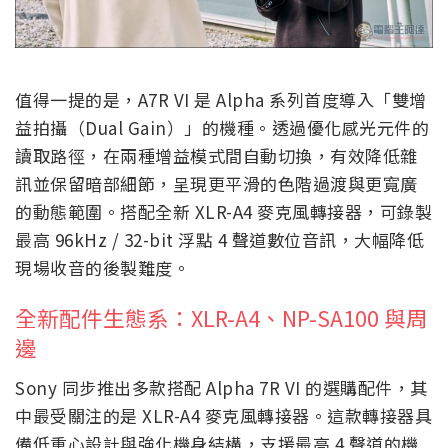
值得一提的是，A7R VI 是 Alpha 系列首度導入「雙增
益拍攝（Dual Gain）」的機種。透過優化感光元件的
讀取路徑，在兩種增益模式間自動切換，有效降低雜
訊並保留暗部細節，呈現更平滑的色階過渡與更寬廣
的動態範圍。搭配全新 XLR-A4 麥克風轉接器，可錄製
最高 96kHz / 32-bit 浮點 4 聲道數位音訊，大幅降低
現場收音的後製難度。
全新配件生態系：XLR-A4、NP-SA100 與周
邊
Sony 同步推出多款搭配 Alpha 7R VI 的選購配件，其
中最受關注的是 XLR-A4 麥克風轉接器。這款轉接器具
備低重心設計與強化機身結構，支援最高 4 聲道的機