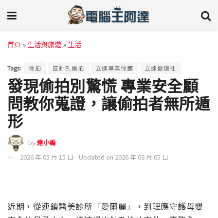
首頁
»
生活與旅遊
»
生活
Tags:
偷拍
反針孔偷拍
立達專業保鑣
立達徵信社
發現偷拍別驚慌 專業安全顧
問教你蒐證，讓偷拍者無所遁
形
by
達小編
2026 年 05 月 15 日 - Updated on 2026 年 08 月 05 日
近期，從連鎖醫美診所「愛爾麗」，到理應守護母嬰