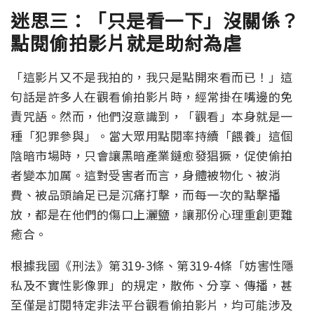
迷思三：「只是看一下」沒關係？
點閱偷拍影片就是助紂為虐
「這影片又不是我拍的，我只是點開來看而已！」這
句話是許多人在觀看偷拍影片時，經常掛在嘴邊的免
責咒語。然而，他們沒意識到，「觀看」本身就是一
種「犯罪參與」。當大眾用點閱率持續「餵養」這個
陰暗市場時，只會讓黑暗產業鏈愈發猖獗，促使偷拍
者變本加厲。這對受害者而言，身體被物化、被消
費、被品頭論足已是沉痛打擊，而每一次的點擊播
放，都是在他們的傷口上灑鹽，讓那份心理重創更難
癒合。
根據我國《刑法》第319-3條、第319-4條「妨害性隱
私及不實性影像罪」的規定，散佈、分享、傳播，甚
至僅是訂閱特定非法平台觀看偷拍影片，均可能涉及