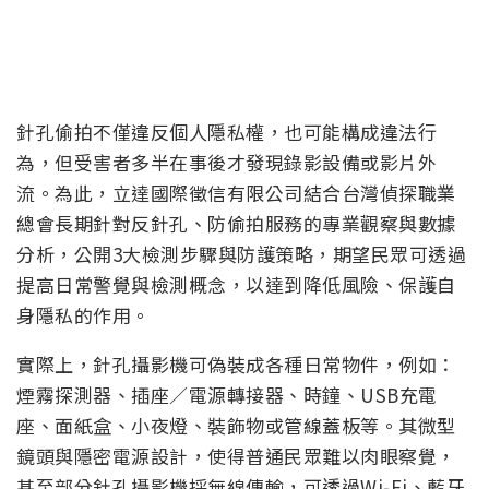
針孔偷拍不僅違反個人隱私權，也可能構成違法行
為，但受害者多半在事後才發現錄影設備或影片外
流。為此，立達國際徵信有限公司結合台灣偵探職業
總會長期針對反針孔、防偷拍服務的專業觀察與數據
分析，公開3大檢測步驟與防護策略，期望民眾可透過
提高日常警覺與檢測概念，以達到降低風險、保護自
身隱私的作用。
實際上，針孔攝影機可偽裝成各種日常物件，例如：
煙霧探測器、插座／電源轉接器、時鐘、USB充電
座、面紙盒、小夜燈、裝飾物或管線蓋板等。其微型
鏡頭與隱密電源設計，使得普通民眾難以肉眼察覺，
甚至部分針孔攝影機採無線傳輸，可透過Wi‑Fi、藍牙