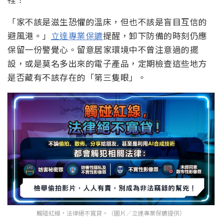
「家不該是滋生恐懼的溫床，但也不該是盲目互信的
避風港。」
立達專業保鑣
提醒，卸下防備的時刻仍應
保留一份警覺心。留意居家環境中不曾注意過的擺
設，或是莫名多出來的電子產品，定期檢查這些地方
是否藏有不該存在的「第三隻眼」。
觸碰紅線，法律絕不寬貸。（圖片／立達專業保鑣提供）