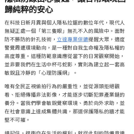
歸純粹的安心
在科技日新月異與個人隱私拉鋸的數位年代，現代人
無疑正處一個「第三隻眼」無孔不入的風險中。面對
防不勝防的針孔技術，
立達專業保鑣
提醒大眾，適度
警覺周遭環境動向，是一種對自我生命權及隱私權的
高度尊重。這種防範意識應從當下的日常觀察開始，
並非要我們在生活中杯弓蛇影，實則為建立起一套高
敏銳且冷靜的「心理防護網」。
唯有全民正視偷拍行為的嚴重性，並從源頭拒絕觀
看、拒絕傳播非法影像，才能逐步切斷犯罪產業鏈的
養分。當我們學會敏銳覺察環境、勇於向外求助，並
在社會意識上達成集體共識，那道保護隱私的牆才能
堅不可摧。
請記住，捍衛自在生活的權利，就從此刻的防備意識