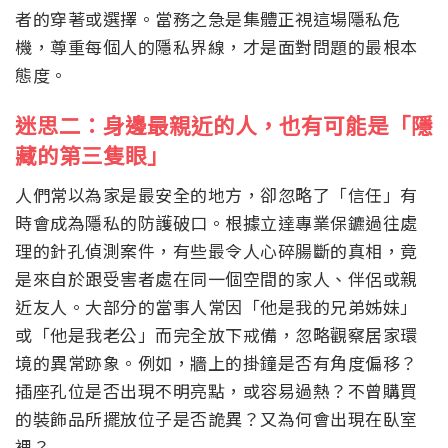
者的穿著或選擇。當務之急是集體正視這場隱私危
機，尊重每個人的隱私界線，才是面對問題的最根本
態度。
迷思二：身邊最親近的人，也有可能是「隱
藏的第三隻眼」
人們常以為家是最安全的地方，卻忽略了「信任」有
時會成為隱私的防護破口。根據立達專業保鑣過往處
理的針孔偵測案件，有些最令人心碎腸斷的真相，竟
是來自於跟受害者處在同一個空間的家人、伴侶或親
近友人。大部分的當事人常因「他是我的兄弟姊妹」
或「他是我老公」而完全放下戒備，忽略觀察居家環
境的異常跡象。例如，牆上的掛鐘是否有角度偏移？
插座孔位是否出現不明亮點，或容易過熱？不曾購買
的裝飾品所擺放位子是否詭異？又為何會出現在臥室
裡？