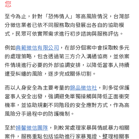
您
至今為止，針對「恐怖情人」等高風險情況，台灣部
分徵信業者已依不同服務取向發展出各自的協助模
式，民眾可依實際需求進行初步諮詢與服務評估。
例如
典範徵信有限公司
，在部分個案中會採取較多元
的處理策略，包含透過第三方介入溝通協商，並依案
件情境進行必要的外部協調安排，以降低當事人持續
遭受糾纏的風險，逐步完成關係切割。
而以人身安全為主要考量的
錦品徵信社
，則多從保護
當事人安全出發，強調避免單獨接觸與降低正面衝突
機率，並協助規劃不同階段的安全應對方式，作為高
風險分手過程中的防護機制。
至於
婦馨徵信團隊
，則較常處理家暴與情感暴力相關
案件，服務重點包括協助進行家暴蒐證、整理相關事