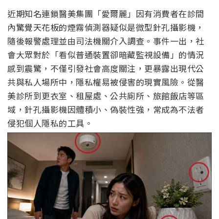
近期知名連鎖醫美集團「愛爾麗」因有消費者在診間
內驚覺天花板的煙霧偵測器疑似是微型針孔攝影機，
隨後報警處理並由司法機關介入調查。事件一出，社
會大眾對於「看似普通裝置卻暗藏監視設備」的情況
感到震驚，不僅引發社會高度關注，更暴露出現代公
共與私人場所中，隱私權易被侵害的現實風險。從醫
美診所到更衣室、租屋處、公共廁所、旅館飯店等區
域，針孔攝影機因體積小、偽裝性強，常成為不法者
侵犯個人隱私的工具。