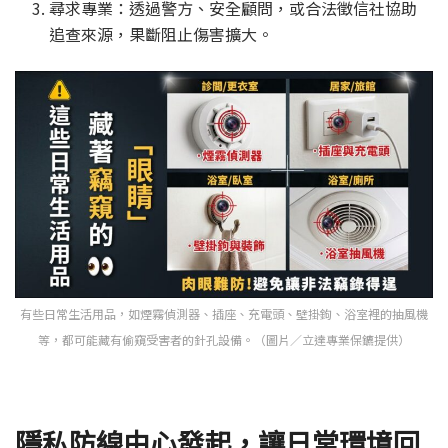
尋求專業：透過警方、安全顧問，或合法徵信社協助
追查來源，果斷阻止傷害擴大。
有些日常生活用品，如煙霧偵測器、插座、充電頭、壁掛鉤、浴室裡的抽風機
等，都可能藏有偷窺受害者的針孔設備。（圖片／立達專業保鑣提供）
隱私防線由心發起，讓日常環境回