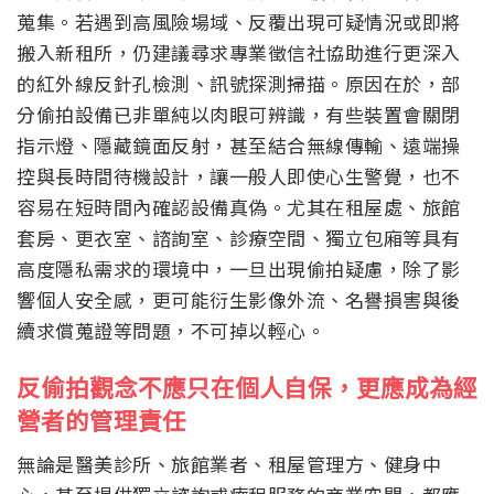
蒐集。若遇到高風險場域、反覆出現可疑情況或即將
搬入新租所，仍建議尋求專業徵信社協助進行更深入
的紅外線反針孔檢測、訊號探測掃描。原因在於，部
分偷拍設備已非單純以肉眼可辨識，有些裝置會關閉
指示燈、隱藏鏡面反射，甚至結合無線傳輸、遠端操
控與長時間待機設計，讓一般人即使心生警覺，也不
容易在短時間內確認設備真偽。尤其在租屋處、旅館
套房、更衣室、諮詢室、診療空間、獨立包廂等具有
高度隱私需求的環境中，一旦出現偷拍疑慮，除了影
響個人安全感，更可能衍生影像外流、名譽損害與後
續求償蒐證等問題，不可掉以輕心。
反偷拍觀念不應只在個人自保，更應成為經
營者的管理責任
無論是醫美診所、旅館業者、租屋管理方、健身中