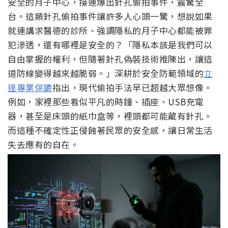
安全的月子中心，接連爆出針孔偷拍事件，震驚全
台。這類針孔偷拍事件讓許多人心頭一驚，想說如果
就連講求醫德的診所、強調隱私的月子中心都能被罪
犯滲透，還有哪裡是安全的？「隱私本該是我們可以
自由掌握的權利，但隨著針孔偽裝技術推陳出，讓這
道防線變得越來越脆弱。」深耕於安全防範領域的
立
達專業保鑣
指出，現代偷拍手法早已超越大眾想像。
例如，家裡那些看似平凡的時鐘、插座、USB充電
器，甚至是床頭的紙巾盒等，裡頭都可能藏有針孔。
而這種不確定性正侵蝕著民眾的安全感，讓日常生活
失去應有的自在。