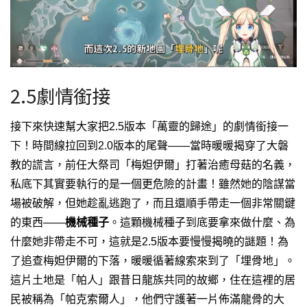
2.5劇情銜接
接下來快速幫大家把2.5版本「萬靈的歸途」的劇情銜接一
下！
時間線拉回到2.0版本的尾聲——當時暖暖揭穿了大磐
教的謊言，前任大祭司「梅妲伊爾」打著治癒母菇的名義，
私底下其實要執行的是一個更危險的計畫！雖然她的陰謀當
場被破解，但她趁亂逃跑了，而且還順手帶走一個非常關鍵
的東西——
機械種子
。
這顆機械種子到底要拿來做什麼、為
什麼她非帶走不可，這就是2.5版本要慢慢揭曉的謎題！
為
了追查梅妲伊爾的下落，暖暖循著線索來到了「埋骨地」。
這片土地是「帕人」跟昔日龍族共同的故鄉，住在這裡的居
民被稱為「帕克索爾人」，他們守護著一片佈滿龍骨的大