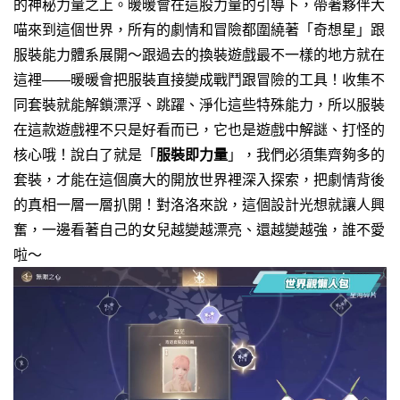
的神秘力量之上。暖暖會在這股力量的引導下，帶著夥伴大
喵來到這個世界，所有的劇情和冒險都圍繞著「奇想星」跟
服裝能力體系展開～
跟過去的換裝遊戲最不一樣的地方就在
這裡——暖暖會把服裝直接變成戰鬥跟冒險的工具！收集不
同套裝就能解鎖漂浮、跳躍、淨化這些特殊能力，所以服裝
在這款遊戲裡不只是好看而已，它也是遊戲中解謎、打怪的
核心哦！
說白了就是「
服裝即力量
」，我們必須集齊夠多的
套裝，才能在這個廣大的開放世界裡深入探索，把劇情背後
的真相一層一層扒開！對洛洛來說，這個設計光想就讓人興
奮，一邊看著自己的女兒越變越漂亮、還越變越強，誰不愛
啦～