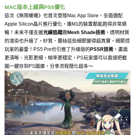
MAC版本上線與PS5優化
這次《無限暖暖》也首次登陸Mac App Store，全面適配
Apple Silicon晶片進行優化，連M1的裝置都能跑得非常順
暢！未來不僅支援
光線追蹤
跟
Mesh Shade技術
，
透明材質
的渲染也升級了，紗質、蕾絲這些細節變得超真實，細節控
玩家的最愛！
PS5 Pro也引進了升級版的
PSSR技術
，畫面
更清晰、光影更細、幀率更穩定，PS玩家還可以直接把截
圖一鍵存到PS圖庫，分享流程簡化超多～