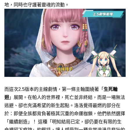
地，同時也守護著靈魂的流動。
而這次2.5版本的主線劇情，第一條主軸圍繞著「
生死輪
迴
」展開。在帕人的世界裡，死亡並非終結，而是一場無法
逃避、卻也充滿希望的新生起點。洛洛覺得最燃的部分在
於：即便全族都背負著極其沉重的命運枷鎖，他們依然選擇
「繼續創造」！ 這種「明知結局已定，卻仍要在有限的生
命裡留下痕跡」的堅持，讓人感受到一種非常浪漫且悲壯的