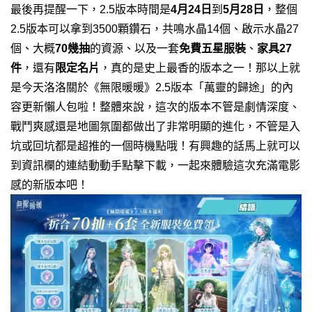
最後再提醒一下，2.5版本時間是
4月24日
到
5月28日
，整個
2.5版本可以拿到3500顆鑽石，共鳴水晶14個、啟示水晶27
個、大概
70幾抽
的資源、以及一套
免費五星服裝
、
家具27
件
，還有
限定名片
，真的是史上最香的版本之一！
那以上就
是今天洛洛關於《無限暖暖》2.5版本「萬靈的歸途」的內
容更新懶人包啦！整體來說，這次的版本不管是劇情深度、
戰鬥爽感還是地圖氛圍都做出了非常明顯的進化，不管是入
坑或回坑都是超推的一個時機點哦！有興趣的話馬上就可以
到資訊欄的連結動動手點擊下載，一起來體驗這次充滿電影
感的新版本吧！