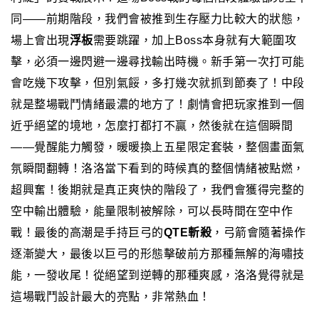
同——
前期階段，我們會被推到生存壓力比較大的狀態，
場上會出現
浮板
需要跳躍，加上Boss本身就有大範圍攻
擊，必須一邊閃避一邊尋找輸出時機。新手第一次打可能
會吃幾下攻擊，但別氣餒，多打幾次就抓到節奏了！
中段
就是整場戰鬥情緒最濃的地方了！劇情會把玩家推到一個
近乎絕望的境地，怎麼打都打不贏，然後就在這個瞬間
——覺醒能力觸發，暖暖換上五星限定套裝，整個畫面氣
氛瞬間翻轉！洛洛當下看到的時候真的整個情緒被點燃，
超興奮！
後期就是真正爽快的階段了，我們會獲得完整的
空中輸出體驗，能量限制被解除，可以長時間在空中作
戰！最後的高潮是手持巨弓的
QTE斬殺
，弓箭會隨著操作
逐漸變大，最後以巨弓的形態擊破前方那種無解的海嘯技
能，一發收尾！
從絕望到逆轉的那種爽感，洛洛覺得就是
這場戰鬥設計最大的亮點，非常熱血！