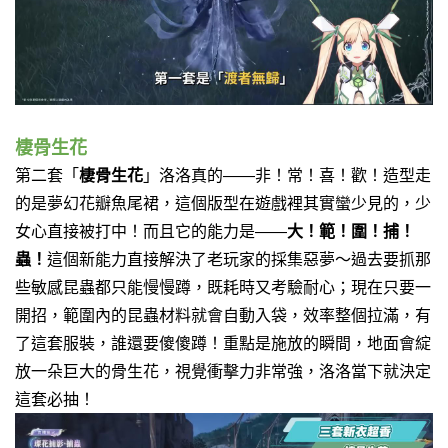
棲骨生花
第二套「
棲骨生花
」洛洛真的——非！常！喜！歡！造型走
的是夢幻花瓣魚尾裙，這個版型在遊戲裡其實蠻少見的，少
女心直接被打中！而且它的能力是——
大！範！圍！捕！
蟲！
這個新能力直接解決了老玩家的採集惡夢～過去要抓那
些敏感昆蟲都只能慢慢蹲，既耗時又考驗耐心；現在只要一
開招，範圍內的昆蟲材料就會自動入袋，效率整個拉滿，有
了這套服裝，誰還要傻傻蹲！重點是施放的瞬間，地面會綻
放一朵巨大的骨生花，視覺衝擊力非常強，洛洛當下就決定
這套必抽！