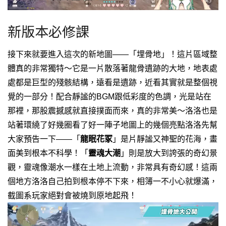
新版本必修課
接下來就要進入這次的新地圖——「埋骨地」！
這片區域整
體真的非常獨特～它是一片散落著龍骨遺跡的大地，地表處
處都是巨型的殘骸結構，遠看是遺跡，近看其實就是整個視
覺的一部分！配合靜謐的BGM跟低彩度的色調，光是站在
那裡，那股震撼感就直接撲面而來，真的非常美～洛洛也是
站著環繞了好幾圈看了好一陣子
地圖上的幾個亮點洛洛先幫
大家預告一下——
「
龍眠花冢
」是片靜謐又神聖的花海，畫
面美到根本不科學！
「
靈魂大潮
」則是放大到誇張的奇幻景
觀，靈魂像潮水一樣在土地上流動，非常具有奇幻感！
這兩
個地方洛洛自己拍到根本停不下來，相簿一不小心就爆滿，
截圖系玩家絕對會被燒到原地起飛！