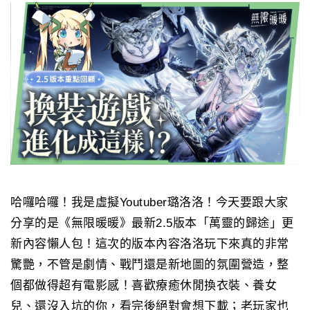
哈囉哈囉！我是虛擬Youtuber璐洛洛！
今天要跟大家
分享的是《無限暖暖》最新2.5版本「萬靈的歸途」更
新內容懶人包！這次的版本內容洛洛玩下來真的非常
驚艷，不管是劇情、戰鬥還是新地圖的氛圍營造，整
個都做得超有電影感！喜歡療癒休閒換衣裝、養女
兒、還沒入坑的你，看完後絕對會想下載；老玩家也