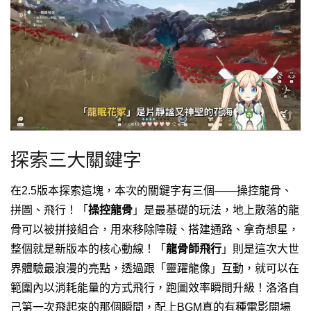
探索三大關鍵字
在2.5版本探索這塊，本次的關鍵字有三個——操控龍骨、
拼圖、飛行！
「
操控龍骨
」是最基礎的玩法，地上散落的龍
骨可以被拼接組合，用來移除障礙、搭建通路、拿奇想星，
整個就是新版本的核心動線！
「
龍骨師飛行
」則是這次大世
界體驗最浪漫的亮點，透過跟「靈躍龍像」互動，就可以在
範圍內以消耗能量的方式飛行，跑圖效率瞬間升級！洛洛自
己第一次飛起來的那個瞬間，配上BGM真的有種電影開場