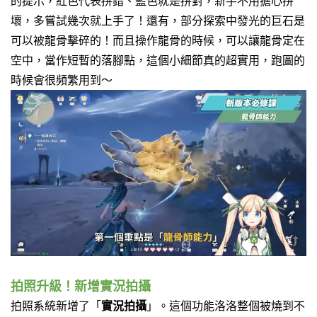
的提示，紅色代表拼錯、藍色就是拼對，新手不用擔心拼
壞，多嘗試幾次就上手了！
還有，部分探索中發光的巨石是
可以被龍骨擊碎的！而且操作龍骨的時候，可以讓龍骨定在
空中，當作短暫的落腳點，這個小細節真的超實用，跑圖的
時候會很頻繁用到～
拍照升級！新增實況拍攝
拍照系統新增了「
實況拍攝
」。這個功能洛洛整個被燒到不