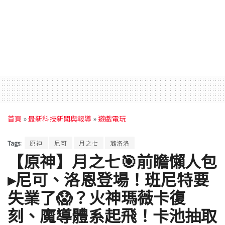
首頁
»
最新科技新聞與報導
»
遊戲電玩
Tags:
原神
尼可
月之七
璐洛洛
【原神】月之七🎯前瞻懶人包
▸尼可、洛恩登場！班尼特要
失業了😱？火神瑪薇卡復
刻、魔導體系起飛！卡池抽取