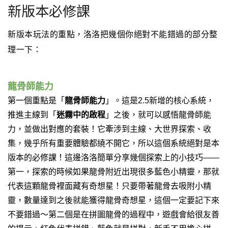
新版本必修課
新版本玩法的重點，洛洛把幾個你絕對不能錯過的部分整
理一下：
龍骨師能力
第一個重點是「
龍骨師能力
」。這是2.5新增的核心系統，
推進主線到「
迷霧中的啟程
」之後，就可以感悟龍骨師能
力，並做出對應的套裝！它牽涉到主線、大世界探索、收
集，幾乎所有重要體驗都繞不開它，所以這個系統絕對是本
版本的必修課！
這邊洛洛簡單分享幾個探索上的小技巧——
第一，探索的時候如果龍骨附近出現很多藍色小精靈，那就
代表這顆龍骨裡面藏有奇想星！只要帶著龍骨去吸附小精
靈，數量達到之後就能獲得龍骨奇想星，這個一定要記下來
不要錯過～
第二個是在拼圖龍骨的過程中，遊戲會給很友善