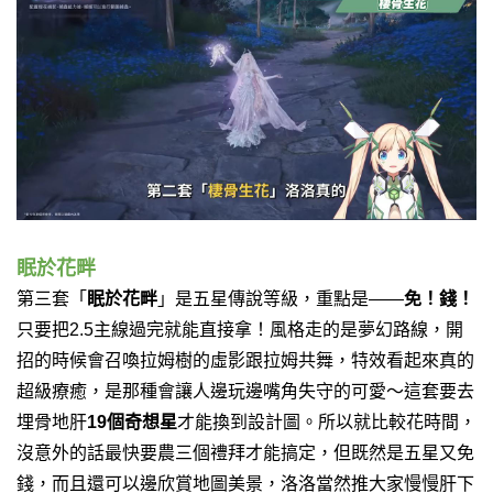
眠於花畔
第三套「
眠於花畔
」是五星傳說等級，重點是——
免！錢！
只要把2.5主線過完就能直接拿！風格走的是夢幻路線，開
招的時候會召喚拉姆樹的虛影跟拉姆共舞，特效看起來真的
超級療癒，是那種會讓人邊玩邊嘴角失守的可愛～
這套要去
埋骨地肝
19個奇想星
才能換到設計圖。所以就比較花時間，
沒意外的話最快要農三個禮拜才能搞定，但既然是五星又免
錢，而且還可以邊欣賞地圖美景，洛洛當然推大家慢慢肝下