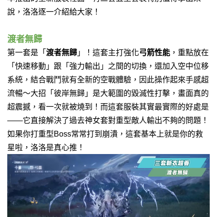
說，洛洛逐一介紹給大家！
渡者無歸
第一套是「
渡者無歸
」！這套主打強化
弓箭性能
，重點放在
「快速移動」跟「強力輸出」之間的切換，還加入空中位移
系統，結合戰鬥就有全新的空戰體驗，因此操作起來手感超
流暢～大招「彼岸無歸」是大範圍的毀滅性打擊，畫面真的
超震撼，看一次就被燒到！
而這套服裝其實最實際的好處是
——它直接解決了過去神女套對重型敵人輸出不夠的問題！
如果你打重型Boss常常打到崩潰，這套基本上就是你的救
星啦，洛洛是真心推！